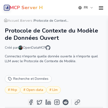
MCP Server Hub
FR
men
Aperçu
Détail
Alternative
Accueil
Servers
Protocole de Context...
Protocole de Contexte du Modèle
de Données Ouvert
Créé par
OpenDataMCP
Connectez n'importe quelle donnée ouverte à n'importe quel
LLM avec le Protocole de Contexte de Modèle.
Recherche et Données
#
Mcp
#
Open-data
#
Llm