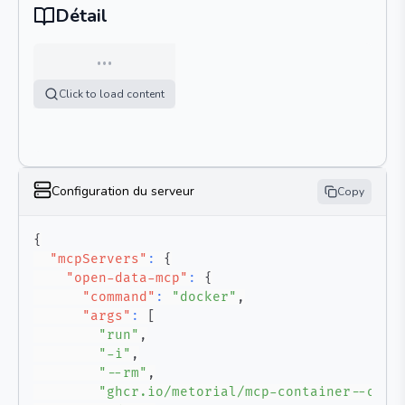
Détail
…
Click to load content
Configuration du serveur
Copy
{
"mcpServers"
:
{
"open-data-mcp"
:
{
"command"
:
"docker"
,
"args"
:
[
"run"
,
"-i"
,
"--rm"
,
"ghcr.io/metorial/mcp-container--open