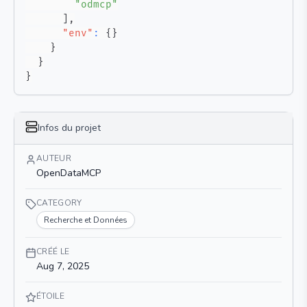
"odmcp"
]
,
"env"
:
{
}
}
}
}
Infos du projet
AUTEUR
OpenDataMCP
CATEGORY
Recherche et Données
CRÉÉ LE
Aug 7, 2025
ÉTOILE