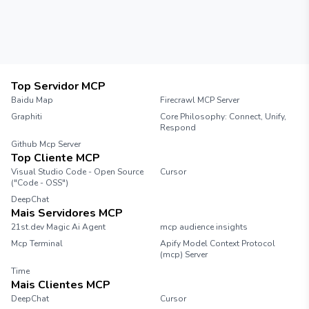
Top Servidor MCP
Baidu Map
Firecrawl MCP Server
Graphiti
Core Philosophy: Connect, Unify,
Respond
Github Mcp Server
Top Cliente MCP
Visual Studio Code - Open Source
Cursor
("Code - OSS")
DeepChat
Mais Servidores MCP
21st.dev Magic Ai Agent
mcp audience insights
Mcp Terminal
Apify Model Context Protocol
(mcp) Server
Time
Mais Clientes MCP
DeepChat
Cursor