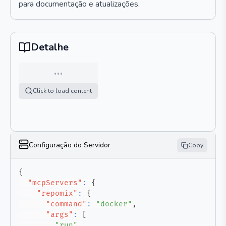
para documentação e atualizações.
Detalhe
…
Click to load content
Configuração do Servidor
Copy
{
"mcpServers"
:
{
"repomix"
:
{
"command"
:
"docker"
,
"args"
:
[
"run"
,