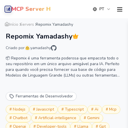
MCP Server Hub
PT
men
Visão geral
Detalhe
Alternativa
Início
Servers
Repomix Yamadashy
Repomix Yamadashy
Criado por
yamadashy
📦 Repomix é uma ferramenta poderosa que empacota todo o
seu repositório em um único arquivo amigável para IA. Perfeito
para quando você precisa fornecer sua base de código para
Modelos de Linguagem Grande (LLMs) ou outras ferramentas
de IA como Claude, ChatGPT, DeepSeek, Perplexity, Gemini,
Gemma, Llama, Grok e mais.
Ferramentas de Desenvolvedor
#
Nodejs
#
Javascript
#
Typescript
#
Ai
#
Mcp
#
Chatbot
#
Artificial-intelligence
#
Gemini
#
Openai
#
Developer-tools
#
Llama
#
Gpt