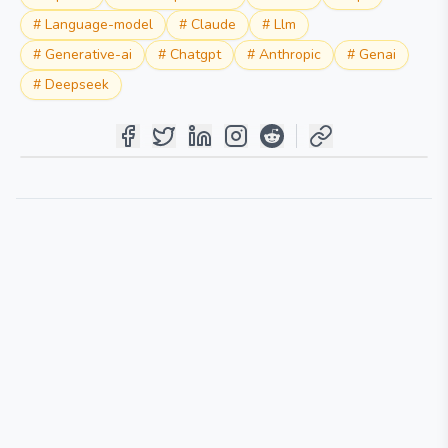
#
Language-model
#
Claude
#
Llm
#
Generative-ai
#
Chatgpt
#
Anthropic
#
Genai
#
Deepseek