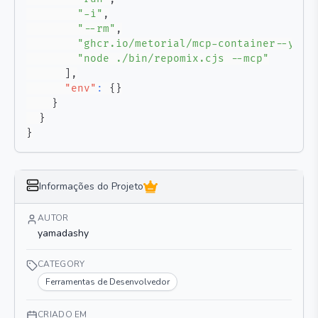
"-i"
,
"--rm"
,
"ghcr.io/metorial/mcp-container--yama
"node ./bin/repomix.cjs --mcp"
]
,
"env"
:
{
}
}
}
}
Informações do Projeto
AUTOR
yamadashy
CATEGORY
Ferramentas de Desenvolvedor
CRIADO EM