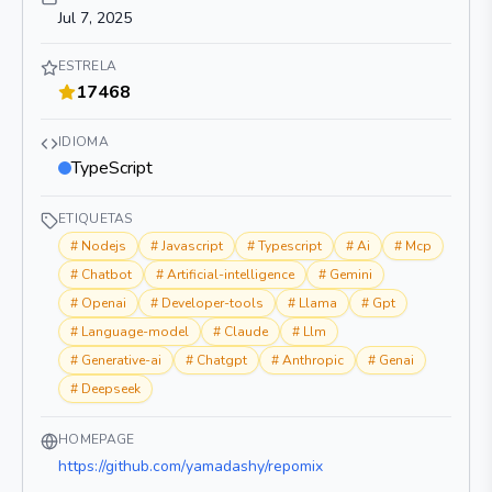
Jul 7, 2025
ESTRELA
17468
IDIOMA
TypeScript
ETIQUETAS
#
Nodejs
#
Javascript
#
Typescript
#
Ai
#
Mcp
#
Chatbot
#
Artificial-intelligence
#
Gemini
#
Openai
#
Developer-tools
#
Llama
#
Gpt
#
Language-model
#
Claude
#
Llm
#
Generative-ai
#
Chatgpt
#
Anthropic
#
Genai
#
Deepseek
HOMEPAGE
https://github.com/yamadashy/repomix