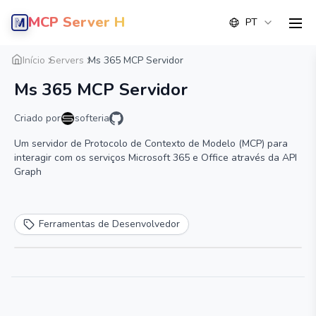
MCP Server Hub
PT
men
Visão geral
Detalhe
Alternativa
Início
Servers
Ms 365 MCP Servidor
Ms 365 MCP Servidor
Criado por
softeria
Um servidor de Protocolo de Contexto de Modelo (MCP) para
interagir com os serviços Microsoft 365 e Office através da API
Graph
Ferramentas de Desenvolvedor