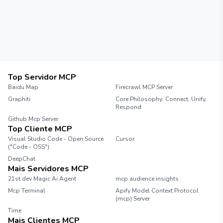
Top Servidor MCP
Baidu Map
Firecrawl MCP Server
Graphiti
Core Philosophy: Connect, Unify,
Respond
Github Mcp Server
Top Cliente MCP
Visual Studio Code - Open Source
Cursor
("Code - OSS")
DeepChat
Mais Servidores MCP
21st.dev Magic Ai Agent
mcp audience insights
Mcp Terminal
Apify Model Context Protocol
(mcp) Server
Time
Mais Clientes MCP