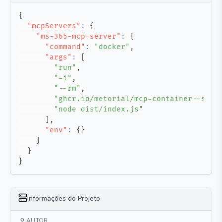
{
"mcpServers"
:
{
"ms-365-mcp-server"
:
{
"command"
:
"docker"
,
"args"
:
[
"run"
,
"-i"
,
"--rm"
,
"ghcr.io/metorial/mcp-container--soft
"node dist/index.js"
]
,
"env"
:
{
}
}
}
}
Informações do Projeto
AUTOR