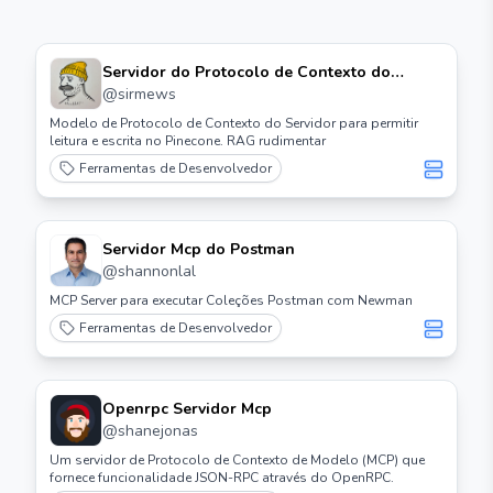
Servidor do Protocolo de Contexto do
Modelo Pinecone Para Claude Desktop.
@
sirmews
Modelo de Protocolo de Contexto do Servidor para permitir
leitura e escrita no Pinecone. RAG rudimentar
Ferramentas de Desenvolvedor
Servidor Mcp do Postman
@
shannonlal
MCP Server para executar Coleções Postman com Newman
Ferramentas de Desenvolvedor
Openrpc Servidor Mcp
@
shanejonas
Um servidor de Protocolo de Contexto de Modelo (MCP) que
fornece funcionalidade JSON-RPC através do OpenRPC.