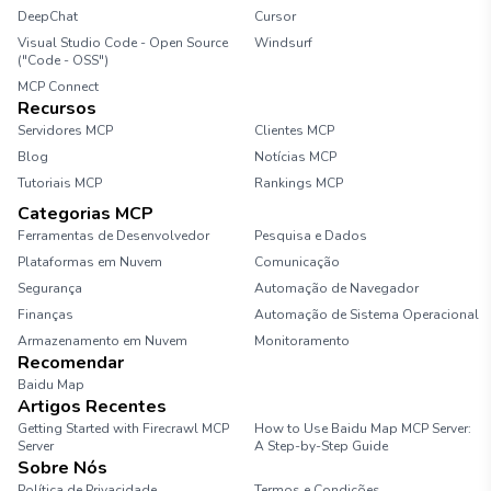
DeepChat
Cursor
Visual Studio Code - Open Source
Windsurf
("Code - OSS")
MCP Connect
Recursos
Servidores MCP
Clientes MCP
Blog
Notícias MCP
Tutoriais MCP
Rankings MCP
Categorias MCP
Ferramentas de Desenvolvedor
Pesquisa e Dados
Plataformas em Nuvem
Comunicação
Segurança
Automação de Navegador
Finanças
Automação de Sistema Operacional
Armazenamento em Nuvem
Monitoramento
Recomendar
Baidu Map
Artigos Recentes
Getting Started with Firecrawl MCP
How to Use Baidu Map MCP Server:
Server
A Step-by-Step Guide
Sobre Nós
Política de Privacidade
Termos e Condições