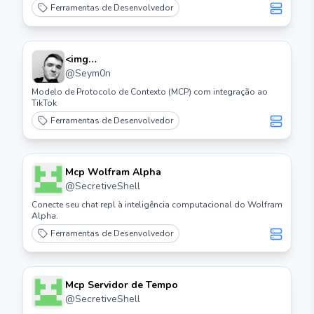
Ferramentas de Desenvolvedor
<img
Src="https://cdn.worldvectorlogo.com/logos/tiktok
@
Seym0n
Icon 2.svg" Height="32"> Tiktok Mcp
Modelo de Protocolo de Contexto (MCP) com integração ao
TikTok
Ferramentas de Desenvolvedor
Mcp Wolfram Alpha
@
SecretiveShell
Conecte seu chat repl à inteligência computacional do Wolfram
Alpha.
Ferramentas de Desenvolvedor
Mcp Servidor de Tempo
@
SecretiveShell