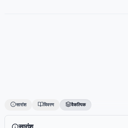
सारांश
विवरण
वैकल्पिक
सारांश