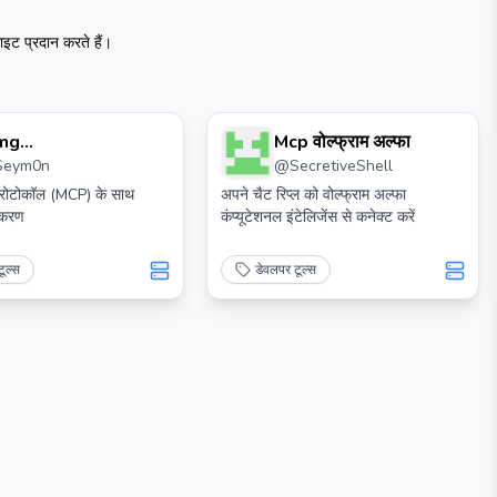
ट प्रदान करते हैं।
mg
Mcp वोल्फ्राम अल्फा
Seym0n
@
SecretiveShell
c="https://cdn.worldvectorlogo.com/logos/tiktok
on 2.svg" Height="32"> टिक टोक म्कप
प्रोटोकॉल (MCP) के साथ
अपने चैट रिप्ल को वोल्फ्राम अल्फा
ीकरण
कंप्यूटेशनल इंटेलिजेंस से कनेक्ट करें
ूल्स
डेवलपर टूल्स