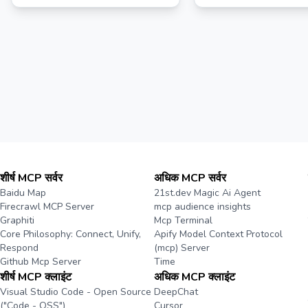
शीर्ष MCP सर्वर
अधिक MCP सर्वर
Baidu Map
21st.dev Magic Ai Agent
Firecrawl MCP Server
mcp audience insights
Graphiti
Mcp Terminal
Core Philosophy: Connect, Unify,
Apify Model Context Protocol
Respond
(mcp) Server
Github Mcp Server
Time
शीर्ष MCP क्लाइंट
अधिक MCP क्लाइंट
Visual Studio Code - Open Source
DeepChat
("Code - OSS")
Cursor