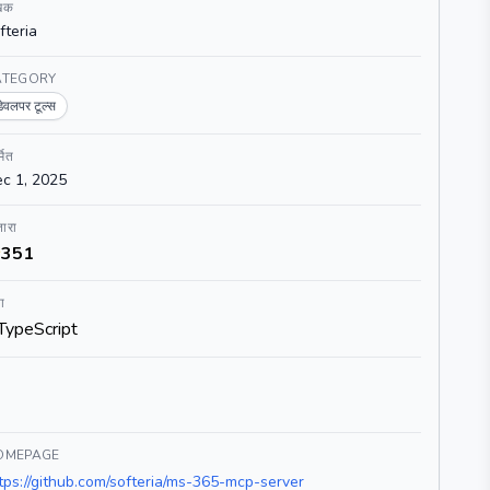
खक
fteria
ATEGORY
डेवलपर टूल्स
्मित
c 1, 2025
ारा
351
ा
TypeScript
OMEPAGE
tps://github.com/softeria/ms-365-mcp-server