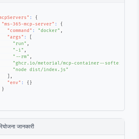
mcpServers"
:
{
"ms-365-mcp-server"
:
{
"command"
:
"docker"
,
"args"
:
[
"run"
,
"-i"
,
"--rm"
,
"ghcr.io/metorial/mcp-container--softeria--ms
"node dist/index.js"
]
,
"env"
:
{
}
}
रियोजना जानकारी