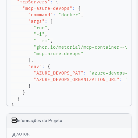
"mcpServers"
:
{
"mcp-azure-devops"
:
{
"command"
:
"docker"
,
"args"
:
[
"run"
,
"-i"
,
"--rm"
,
"ghcr.io/metorial/mcp-container--vort
"mcp-azure-devops"
]
,
"env"
:
{
"AZURE_DEVOPS_PAT"
:
"azure-devops-pat
"AZURE_DEVOPS_ORGANIZATION_URL"
:
"azu
}
}
}
}
Informações do Projeto
AUTOR