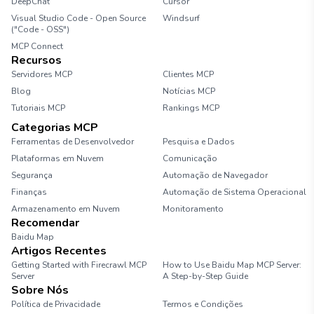
DeepChat
Cursor
Visual Studio Code - Open Source
Windsurf
("Code - OSS")
MCP Connect
Recursos
Servidores MCP
Clientes MCP
Blog
Notícias MCP
Tutoriais MCP
Rankings MCP
Categorias MCP
Ferramentas de Desenvolvedor
Pesquisa e Dados
Plataformas em Nuvem
Comunicação
Segurança
Automação de Navegador
Finanças
Automação de Sistema Operacional
Armazenamento em Nuvem
Monitoramento
Recomendar
Baidu Map
Artigos Recentes
Getting Started with Firecrawl MCP
How to Use Baidu Map MCP Server:
Server
A Step-by-Step Guide
Sobre Nós
Política de Privacidade
Termos e Condições