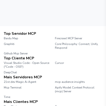
Top Servidor MCP
Baidu Map
Firecrawl MCP Server
Graphiti
Core Philosophy: Connect, Unify,
Respond
Github Mcp Server
Top Cliente MCP
Visual Studio Code - Open Source
Cursor
("Code - OSS")
DeepChat
Mais Servidores MCP
21st.dev Magic Ai Agent
mcp audience insights
Mcp Terminal
Apify Model Context Protocol
(mcp) Server
Time
Mais Clientes MCP