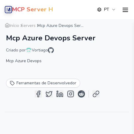
MCP Server Hub
PT
men
Visão geral
Detalhe
Alternativa
Início
Servers
Mcp Azure Devops Ser...
Mcp Azure Devops Server
Criado por
Vortiago
Mcp Azure Devops
Ferramentas de Desenvolvedor