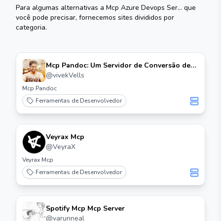
Para algumas alternativas a
Mcp Azure Devops Ser...
que
você pode precisar, fornecemos sites divididos por
categoria.
Mcp Pandoc: Um Servidor de Conversão de
Documentos Mcp
@
vivekVells
Mcp Pandoc
Ferramentas de Desenvolvedor
Veyrax Mcp
@
VeyraX
Veyrax Mcp
Ferramentas de Desenvolvedor
Spotify Mcp Mcp Server
@
varunneal