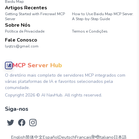
Baidu Map
Artigos Recentes
Getting Started with Firecrawl MCP
How to Use Baidu Map MCP Server:
Server
A Step-by-Step Guide
Sobre Nós
Política de Privacidade
Termos e Condições
Fale Conosco
lyqtzs@gmail.com
MCP Server Hub
O diretório mais completo de servidores MCP integrados com
várias plataformas de IA e favoritos selecionados pela
comunidade.
Copyright
2026
© AI NavHub. All rights reserved.
Siga-nos
English
简体中文
Español
Deutsch
Français
हिन्दी
Italiano
日本語