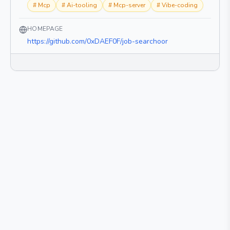
#
Mcp
#
Ai-tooling
#
Mcp-server
#
Vibe-coding
HOMEPAGE
https://github.com/0xDAEF0F/job-searchoor