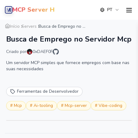
MCP Server Hub
PT
men
Visão geral
Detalhe
Alternativa
Início
Servers
Busca de Emprego no ...
Busca de Emprego no Servidor Mcp
Criado por
0xDAEF0F
Um servidor MCP simples que fornece empregos com base nas
suas necessidades
Ferramentas de Desenvolvedor
#
Mcp
#
Ai-tooling
#
Mcp-server
#
Vibe-coding