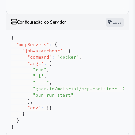
Configuração do Servidor
Copy
{
"mcpServers"
:
{
"job-searchoor"
:
{
"command"
:
"docker"
,
"args"
:
[
"run"
,
"-i"
,
"--rm"
,
"ghcr.io/metorial/mcp-container--0xda
"bun run start"
]
,
"env"
:
{
}
}
}
}