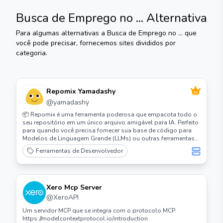
Busca de Emprego no ...
Alternativa
Para algumas alternativas a
Busca de Emprego no ...
que
você pode precisar, fornecemos sites divididos por
categoria.
Repomix Yamadashy
@
yamadashy
📦 Repomix é uma ferramenta poderosa que empacota todo o
seu repositório em um único arquivo amigável para IA. Perfeito
para quando você precisa fornecer sua base de código para
Modelos de Linguagem Grande (LLMs) ou outras ferramentas
de IA como Claude, ChatGPT, DeepSeek, Perplexity, Gemini,
Ferramentas de Desenvolvedor
Gemma, Llama, Grok e mais.
Xero Mcp Server
@
XeroAPI
Um servidor MCP que se integra com o protocolo MCP.
https://modelcontextprotocol.io/introduction