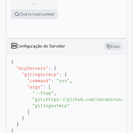
…
Click to load content
Configuração do Servidor
Copy
{
"mcpServers"
:
{
"gitingestmcp"
:
{
"command"
:
"uvx"
,
"args"
:
[
"--from"
,
"git+https://github.com/narumiruna/gi
"gitingestmcp"
]
}
}
}