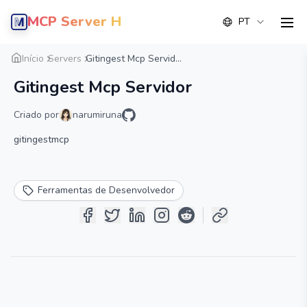
MCP Server Hub
PT
men
Visão geral
Detalhe
Alternativa
Início
Servers
Gitingest Mcp Servid...
Gitingest Mcp Servidor
Criado por
narumiruna
gitingestmcp
Ferramentas de Desenvolvedor