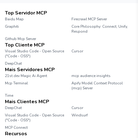
Top Servidor MCP
Baidu Map
Firecrawl MCP Server
Graphiti
Core Philosophy: Connect, Unify,
Respond
Github Mcp Server
Top Cliente MCP
Visual Studio Code - Open Source
Cursor
("Code - OSS")
DeepChat
Mais Servidores MCP
21st.dev Magic Ai Agent
mcp audience insights
Mcp Terminal
Apify Model Context Protocol
(mcp) Server
Time
Mais Clientes MCP
DeepChat
Cursor
Visual Studio Code - Open Source
Windsurf
("Code - OSS")
MCP Connect
Recursos