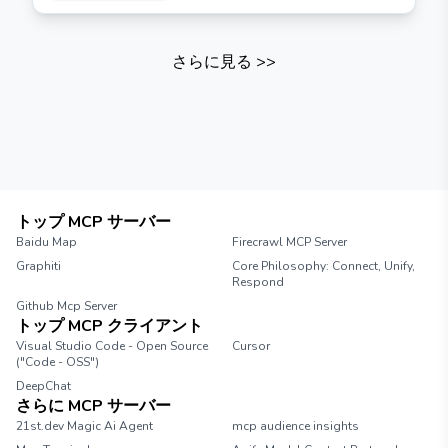
さらに見る
>>
トップ MCP サーバー
Baidu Map
Firecrawl MCP Server
Graphiti
Core Philosophy: Connect, Unify,
Respond
Github Mcp Server
トップ MCP クライアント
Visual Studio Code - Open Source
Cursor
("Code - OSS")
DeepChat
さらに MCP サーバー
21st.dev Magic Ai Agent
mcp audience insights