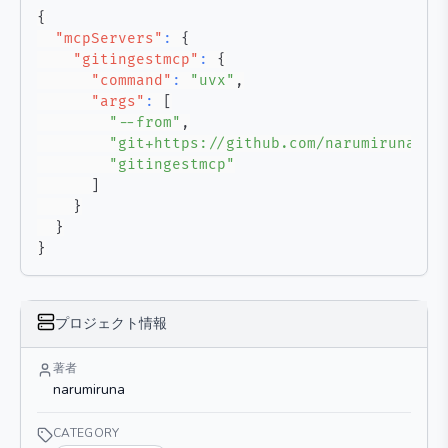
{
"mcpServers"
:
{
"gitingestmcp"
:
{
"command"
:
"uvx"
,
"args"
:
[
"--from"
,
"git+https://github.com/narumiruna/gi
"gitingestmcp"
]
}
}
}
プロジェクト情報
著者
narumiruna
CATEGORY