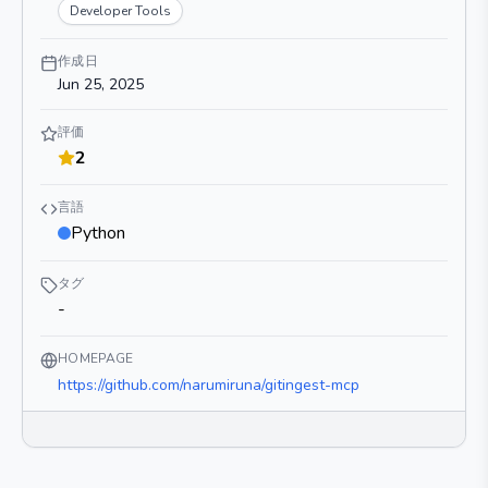
Developer Tools
作成日
Jun 25, 2025
評価
2
言語
Python
タグ
-
HOMEPAGE
https://github.com/narumiruna/gitingest-mcp