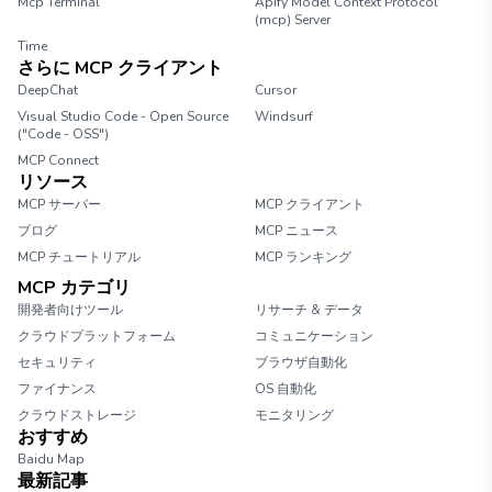
Mcp Terminal
Apify Model Context Protocol
(mcp) Server
Time
さらに MCP クライアント
DeepChat
Cursor
Visual Studio Code - Open Source
Windsurf
("Code - OSS")
MCP Connect
リソース
MCP サーバー
MCP クライアント
ブログ
MCP ニュース
MCP チュートリアル
MCP ランキング
MCP カテゴリ
開発者向けツール
リサーチ & データ
クラウドプラットフォーム
コミュニケーション
セキュリティ
ブラウザ自動化
ファイナンス
OS 自動化
クラウドストレージ
モニタリング
おすすめ
Baidu Map
最新記事