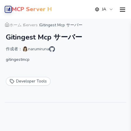
MCP Server Hub
JA
men
概要
詳細
代替案
ホーム
Servers
Gitingest Mcp サーバー
Gitingest Mcp サーバー
作成者：
narumiruna
gitingestmcp
Developer Tools