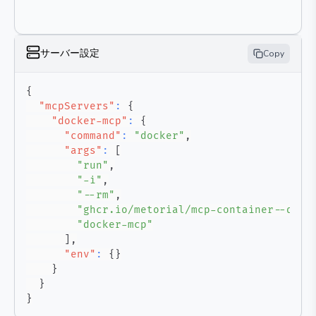
サーバー設定
Copy
{
"mcpServers"
:
{
"docker-mcp"
:
{
"command"
:
"docker"
,
"args"
:
[
"run"
,
"-i"
,
"--rm"
,
"ghcr.io/metorial/mcp-container--quan
"docker-mcp"
]
,
"env"
:
{
}
}
}
}