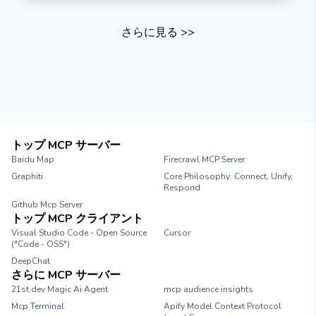
さらに見る
>>
トップ MCP サーバー
Baidu Map
Firecrawl MCP Server
Graphiti
Core Philosophy: Connect, Unify,
Respond
Github Mcp Server
トップ MCP クライアント
Visual Studio Code - Open Source
Cursor
("Code - OSS")
DeepChat
さらに MCP サーバー
21st.dev Magic Ai Agent
mcp audience insights
Mcp Terminal
Apify Model Context Protocol