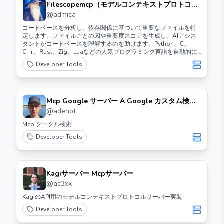
Filescopemcp（モデルコンテキストプロトコ
ル）サーバー
@
admica
コードベースを分析し、依存関係に基づいて重要なファイルを特
定します。ファイルごとの図や重要度スコアを生成し、AIアシス
タントがコードベースを理解するのを助けます。Python、C、
C++、Rust、Zig、Luaなどの人気プログラミング言語を自動的に
解析します。
Developer Tools
Mcp Google サーバー A Google カスタム検索
とウェブページ読み取りのための Mcp サーバー
@
adenot
Mcp グーグル検索
Developer Tools
Kagiサーバー Mcpサーバー
@
ac3xx
KagiのAPI用のモデルコンテキストプロトコルサーバー実装
Developer Tools