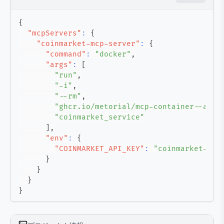
{
"mcpServers"
:
{
"coinmarket-mcp-server"
:
{
"command"
:
"docker"
,
"args"
:
[
"run"
,
"-i"
,
"--rm"
,
"ghcr.io/metorial/mcp-container--anjo
"coinmarket_service"
]
,
"env"
:
{
"COINMARKET_API_KEY"
:
"coinmarket-api
}
}
}
}