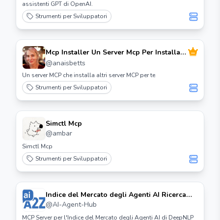
assistenti GPT di OpenAI.
Strumenti per Sviluppatori
Mcp Installer Un Server Mcp Per Installare
Server Mcp
@
anaisbetts
Un server MCP che installa altri server MCP per te
Strumenti per Sviluppatori
Simctl Mcp
@
ambar
Simctl Mcp
Strumenti per Sviluppatori
Indice del Mercato degli Agenti AI Ricerca
Server Mcp
@
AI-Agent-Hub
MCP Server per l'Indice del Mercato degli Agenti AI di DeepNLP