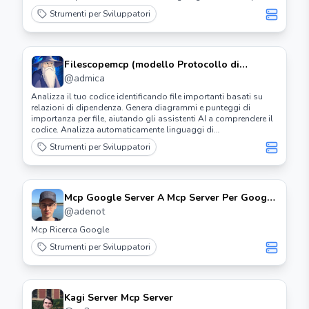
Strumenti per Sviluppatori
Filescopemcp (modello Protocollo di
Contesto) Server
@
admica
Analizza il tuo codice identificando file importanti basati su
relazioni di dipendenza. Genera diagrammi e punteggi di
importanza per file, aiutando gli assistenti AI a comprendere il
codice. Analizza automaticamente linguaggi di
programmazione popolari come Python, C, C++, Rust, Zig, Lua.
Strumenti per Sviluppatori
Mcp Google Server A Mcp Server Per Google
Ricerca Personalizzata E Lettura Di Pagine
@
adenot
Web
Mcp Ricerca Google
Strumenti per Sviluppatori
Kagi Server Mcp Server