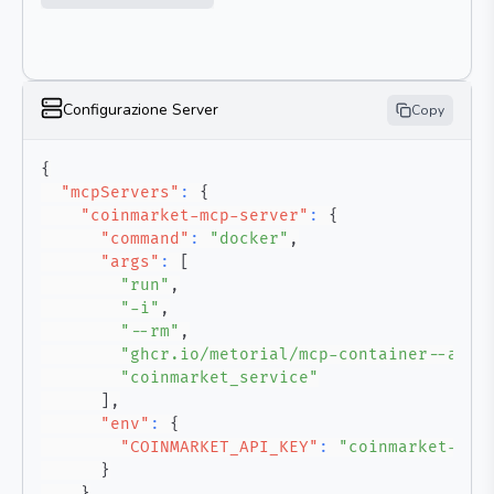
Configurazione Server
Copy
{
"mcpServers"
:
{
"coinmarket-mcp-server"
:
{
"command"
:
"docker"
,
"args"
:
[
"run"
,
"-i"
,
"--rm"
,
"ghcr.io/metorial/mcp-container--anjo
"coinmarket_service"
]
,
"env"
:
{
"COINMARKET_API_KEY"
:
"coinmarket-api
}
}