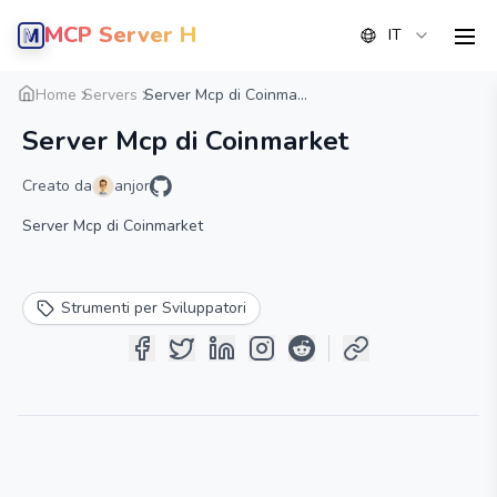
MCP Server Hub
IT
men
Panoramica
Dettaglio
Alternative
Home
Servers
Server Mcp di Coinma...
Server Mcp di Coinmarket
Creato da
anjor
Server Mcp di Coinmarket
Strumenti per Sviluppatori