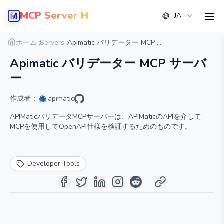
MCP Server Hub
JA
men
概要
詳細
代替案
ホーム
Servers
Apimatic バリデーター MCP ...
Apimatic バリデーター MCP サーバ
ー
作成者：
apimatic
APIMaticバリデータMCPサーバーは、APIMaticのAPIを介して
MCPを使用してOpenAPI仕様を検証するためのものです。
Developer Tools