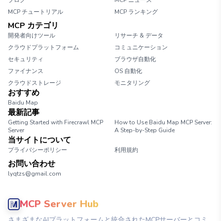
ブログ
MCP ニュース
MCP チュートリアル
MCP ランキング
MCP カテゴリ
開発者向けツール
リサーチ & データ
クラウドプラットフォーム
コミュニケーション
セキュリティ
ブラウザ自動化
ファイナンス
OS 自動化
クラウドストレージ
モニタリング
おすすめ
Baidu Map
最新記事
Getting Started with Firecrawl MCP
How to Use Baidu Map MCP Server:
Server
A Step-by-Step Guide
当サイトについて
プライバシーポリシー
利用規約
お問い合わせ
lyqtzs@gmail.com
MCP Server Hub
さまざまなAIプラットフォームと統合されたMCPサーバーとコミ