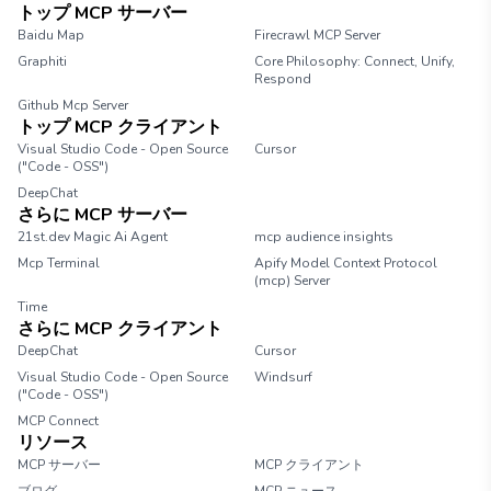
トップ MCP サーバー
Baidu Map
Firecrawl MCP Server
Graphiti
Core Philosophy: Connect, Unify,
Respond
Github Mcp Server
トップ MCP クライアント
Visual Studio Code - Open Source
Cursor
("Code - OSS")
DeepChat
さらに MCP サーバー
21st.dev Magic Ai Agent
mcp audience insights
Mcp Terminal
Apify Model Context Protocol
(mcp) Server
Time
さらに MCP クライアント
DeepChat
Cursor
Visual Studio Code - Open Source
Windsurf
("Code - OSS")
MCP Connect
リソース
MCP サーバー
MCP クライアント