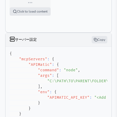
…
Click to load content
サーバー設定
Copy
{
"mcpServers"
:
{
"APIMatic"
:
{
"command"
:
"node"
,
"args"
:
[
"C:\PATH\TO\PARENT\FOLDER\bui
]
,
"env"
:
{
"APIMATIC_API_KEY"
:
"<Add you
}
}
}