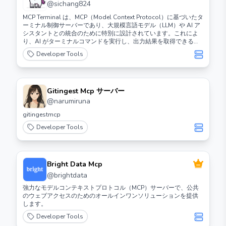
@
sichang824
MCP Terminal は、MCP（Model Context Protocol）に基づいたタ
ーミナル制御サーバーであり、大規模言語モデル（LLM）や AI ア
シスタントとの統合のために特別に設計されています。これによ
り、AI がターミナルコマンドを実行し、出力結果を取得できる標
準化されたインターフェースを提供します。
Developer Tools
Gitingest Mcp サーバー
@
narumiruna
gitingestmcp
Developer Tools
Bright Data Mcp
@
brightdata
強力なモデルコンテキストプロトコル（MCP）サーバーで、公共
のウェブアクセスのためのオールインワンソリューションを提供
します。
Developer Tools