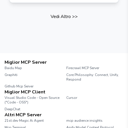
Vedi Altro
>>
Miglior MCP Server
Baidu Map
Firecrawl MCP Server
Graphiti
Core Philosophy: Connect, Unify,
Respond
Github Mcp Server
Miglior MCP Client
Visual Studio Code - Open Source
Cursor
("Code - OSS")
DeepChat
Altri MCP Server
21st.dev Magic Ai Agent
mcp audience insights
Mcp Terminal
Apify Model Context Protocol