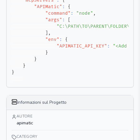
"mcpServers"
:
{
"APIMatic"
:
{
"command"
:
"node"
,
"args"
:
[
"C:\PATH\TO\PARENT\FOLDER\bui
]
,
"env"
:
{
"APIMATIC_API_KEY"
:
"<Add you
}
}
}
}
Informazioni sul Progetto
AUTORE
apimatic
CATEGORY