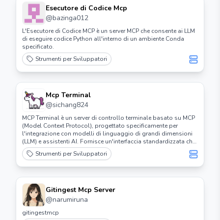
Esecutore di Codice Mcp
@
bazinga012
L'Esecutore di Codice MCP è un server MCP che consente ai LLM
di eseguire codice Python all'interno di un ambiente Conda
specificato.
Strumenti per Sviluppatori
Mcp Terminal
@
sichang824
MCP Terminal è un server di controllo terminale basato su MCP
(Model Context Protocol), progettato specificamente per
l'integrazione con modelli di linguaggio di grandi dimensioni
(LLM) e assistenti AI. Fornisce un'interfaccia standardizzata che
consente all'AI di eseguire comandi terminali e ottenere risultati
Strumenti per Sviluppatori
di output.
Gitingest Mcp Server
@
narumiruna
gitingestmcp