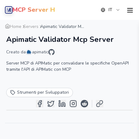
MCP Server Hub
IT
men
Panoramica
Dettaglio
Alternative
Home
Servers
Apimatic Validator M...
Apimatic Validator Mcp Server
Creato da
apimatic
Server MCP di APIMatic per convalidare le specifiche OpenAPI
tramite l'API di APIMatic con MCP
Strumenti per Sviluppatori