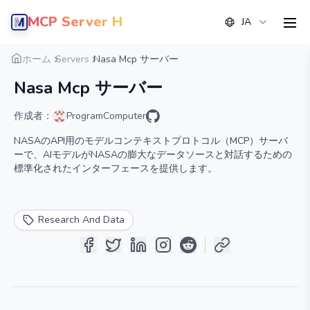
MCP Server Hub
JA
men
概要
詳細
代替案
ホーム
Servers
Nasa Mcp サーバー
Nasa Mcp サーバー
作成者：
ProgramComputer
NASAのAPI用のモデルコンテキストプロトコル（MCP）サーバ
ーで、AIモデルがNASAの膨大なデータソースと対話するための
標準化されたインターフェースを提供します。
Research And Data