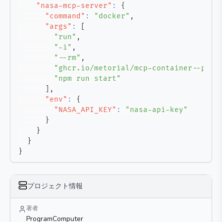
"nasa-mcp-server"
:
{
"command"
:
"docker"
,
"args"
:
[
"run"
,
"-i"
,
"--rm"
,
"ghcr.io/metorial/mcp-container--prog
"npm run start"
]
,
"env"
:
{
"NASA_API_KEY"
:
"nasa-api-key"
}
}
}
}
プロジェクト情報
著者
ProgramComputer