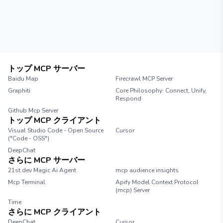
トップ MCP サーバー
Baidu Map
Firecrawl MCP Server
Graphiti
Core Philosophy: Connect, Unify,
Respond
Github Mcp Server
トップ MCP クライアント
Visual Studio Code - Open Source
Cursor
("Code - OSS")
DeepChat
さらに MCP サーバー
21st.dev Magic Ai Agent
mcp audience insights
Mcp Terminal
Apify Model Context Protocol
(mcp) Server
Time
さらに MCP クライアント
DeepChat
Cursor