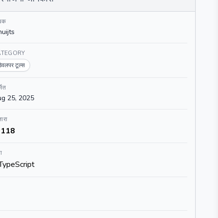
खक
huijts
ATEGORY
डेवलपर टूल्स
्मित
g 25, 2025
ारा
118
ा
TypeScript