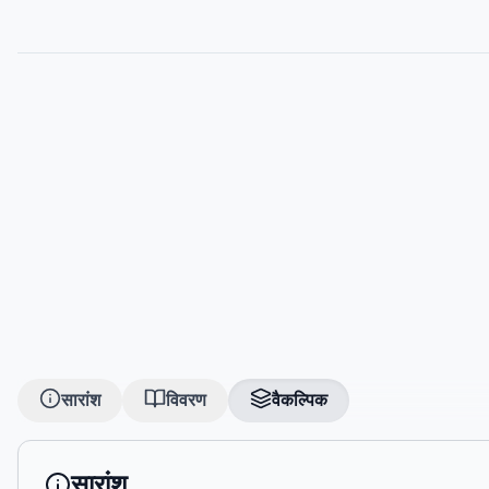
सारांश
विवरण
वैकल्पिक
सारांश