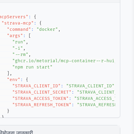
mcpServers"
:
{
"strava-mcp"
:
{
"command"
:
"docker"
,
"args"
:
[
"run"
,
"-i"
,
"--rm"
,
"ghcr.io/metorial/mcp-container--r-huijts--st
"npm run start"
]
,
"env"
:
{
"STRAVA_CLIENT_ID"
:
"STRAVA_CLIENT_ID"
,
"STRAVA_CLIENT_SECRET"
:
"STRAVA_CLIENT_SECRET
"STRAVA_ACCESS_TOKEN"
:
"STRAVA_ACCESS_TOKEN"
,
"STRAVA_REFRESH_TOKEN"
:
"STRAVA_REFRESH_TOKEN
}
}
रियोजना जानकारी