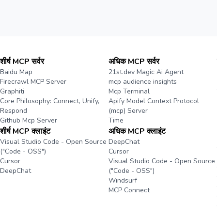
शीर्ष MCP सर्वर
अधिक MCP सर्वर
Baidu Map
21st.dev Magic Ai Agent
Firecrawl MCP Server
mcp audience insights
Graphiti
Mcp Terminal
Core Philosophy: Connect, Unify,
Apify Model Context Protocol
Respond
(mcp) Server
Github Mcp Server
Time
शीर्ष MCP क्लाइंट
अधिक MCP क्लाइंट
Visual Studio Code - Open Source
DeepChat
("Code - OSS")
Cursor
Cursor
Visual Studio Code - Open Source
DeepChat
("Code - OSS")
Windsurf
MCP Connect