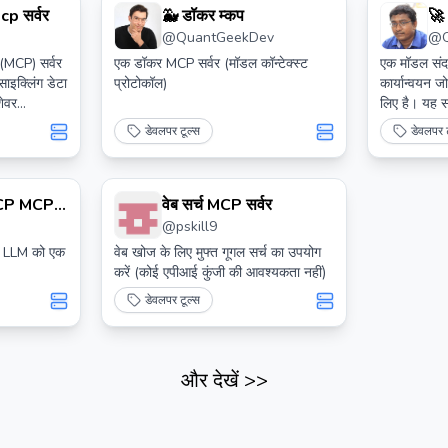
cp सर्वर
🐳 डॉकर म्कप
🚀 
@
QuantGeekDev
@
 (MCP) सर्वर
एक डॉकर MCP सर्वर (मॉडल कॉन्टेक्स्ट
एक मॉडल संदर
साइक्लिंग डेटा
प्रोटोकॉल)
कार्यान्वयन ज
शेवर
लिए है। यह सर
अधिक के बारे
को एआई-संचा
डेवलपर टूल्स
डेवलपर ट
ुमति देता है।
सहज एकीकरण 
 MCP MCP
वेब सर्च MCP सर्वर
@
pskill9
ी LLM को एक
वेब खोज के लिए मुफ्त गूगल सर्च का उपयोग
करें (कोई एपीआई कुंजी की आवश्यकता नहीं)
डेवलपर टूल्स
और देखें
>>