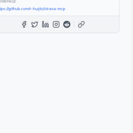
OMEPAGE
tps://github.com/r-huijts/strava-mcp