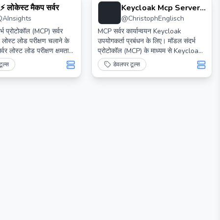
⚡️ लोकेस्ट मैकप सर्वर
Keycloak Mcp Server
QAInsights
@
ChristophEnglisch
Keycloak Mcp सर्वर
्भ प्रोटोकॉल (MCP) सर्वर
MCP सर्वर कार्यान्वयन Keycloak
ो लोस्ट लोड परीक्षण चलाने के
उपयोगकर्ता प्रबंधन के लिए। मॉडल संदर्भ
्वर लोस्ट लोड परीक्षण क्षमताओं
प्रोटोकॉल (MCP) के माध्यम से Keycloak
लित विकास वातावरण के साथ
उपयोगकर्ताओं और क्षेत्रों के लिए AI-संचालित
ूल्स
डेवलपर टूल्स
की अनुमति देता है।
प्रशासन को सक्षम बनाता है। स्वचालित
उपयोगकर्ता संचालन के लिए क्लॉड डेस्कटॉप
और अन्य MCP क्लाइंट के साथ सहजता से
एकीकृत होता है।