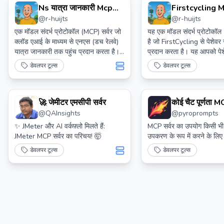
Ns यात्रा जानकारी Mcp
Firstcycling M
@
r-huijts
@
r-huijts
सर्वर
एक मॉडल संदर्भ प्रोटोकॉल (MCP) सर्वर जो
यह एक मॉडल संदर्भ प्रोटोकॉल
क्लॉड एआई के माध्यम से एनएस (डच रेलवे)
है जो FirstCycling से पेशेवर 
यात्रा जानकारी तक पहुंच प्रदान करता है।
प्रदान करता है। यह आपको पे
यह सर्वर क्लॉड को आधिकारिक डच एनएस
साइक्लिस्टों, रेस परिणामों और 
डेवलपर टूल्स
डेवलपर टूल्स
एपीआई का उपयोग करके वास्तविक समय की
में जानकारी प्राप्त करने की अन
ट्रेन यात्रा जानकारी और व्यवधानों को प्राप्त
करने में सक्षम बनाता है।
🚀 जेमीटर एमसीपी सर्वर
कोई चैट पूर्णता
@
QAInsights
@
pyroprompts
सर्वर
✨ JMeter और AI वर्कफ़्लो मिलते हैं:
MCP सर्वर का उपयोग किसी भ
JMeter MCP सर्वर का परिचय! 🤯
उपकरण के रूप में करने के लिए
डेवलपर टूल्स
डेवलपर टूल्स