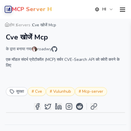
MCP Server Hub
HI
men
सारांश
विवरण
वैकल्पिक
होम
Servers
Cve खोजें Mcp
Cve खोजें Mcp
के द्वारा बनाया गया
roadwy
एक मॉडल संदर्भ प्रोटोकॉल (MCP) सर्वर CVE-Search API को क्वेरी करने के
लिए
सुरक्षा
#
Cve
#
Vulunhub
#
Mcp-server