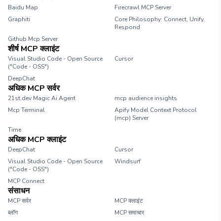
Baidu Map
Firecrawl MCP Server
Graphiti
Core Philosophy: Connect, Unify,
Respond
Github Mcp Server
शीर्ष MCP क्लाइंट
Visual Studio Code - Open Source
Cursor
("Code - OSS")
DeepChat
अधिक MCP सर्वर
21st.dev Magic Ai Agent
mcp audience insights
Mcp Terminal
Apify Model Context Protocol
(mcp) Server
Time
अधिक MCP क्लाइंट
DeepChat
Cursor
Visual Studio Code - Open Source
Windsurf
("Code - OSS")
MCP Connect
संसाधन
MCP सर्वर
MCP क्लाइंट
ब्लॉग
MCP समाचार