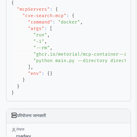
{
"mcpServers"
:
{
"cve-search-mcp"
:
{
"command"
:
"docker"
,
"args"
:
[
"run"
,
"-i"
,
"--rm"
,
"ghcr.io/metorial/mcp-container--road
"python main.py --directory directory
]
,
"env"
:
{
}
}
}
}
परियोजना जानकारी
लेखक
roadwy