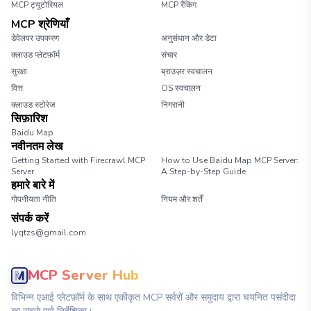
MCP ट्यूटोरियल
MCP रैंकिंग
MCP श्रेणियाँ
डेवेलपर उपकरण
अनुसंधान और डेटा
क्लाउड प्लेटफ़ॉर्म
संचार
सुरक्षा
ब्राउज़र स्वचालन
वित्त
OS स्वचालन
क्लाउड स्टोरेज
निगरानी
सिफ़ारिश
Baidu Map
नवीनतम लेख
Getting Started with Firecrawl MCP
How to Use Baidu Map MCP Server:
Server
A Step-by-Step Guide
हमारे बारे में
गोपनीयता नीति
नियम और शर्तें
संपर्क करें
lyqtzs@gmail.com
MCP Server Hub
विभिन्न एआई प्लेटफ़ॉर्म के साथ एकीकृत MCP सर्वरों और समुदाय द्वारा चयनित पसंदीदा