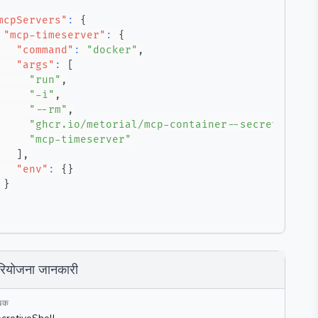
mcpServers"
:
{
"mcp-timeserver"
:
{
"command"
:
"docker"
,
"args"
:
[
"run"
,
"-i"
,
"--rm"
,
"ghcr.io/metorial/mcp-container--secretiveshe
"mcp-timeserver"
]
,
"env"
:
{
}
}
रियोजना जानकारी
खक