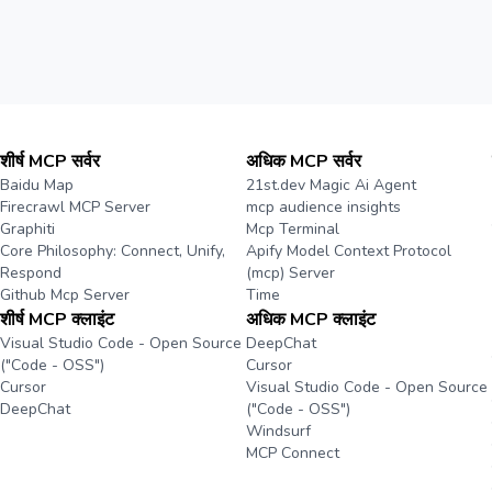
शीर्ष MCP सर्वर
अधिक MCP सर्वर
Baidu Map
21st.dev Magic Ai Agent
Firecrawl MCP Server
mcp audience insights
Graphiti
Mcp Terminal
Core Philosophy: Connect, Unify,
Apify Model Context Protocol
Respond
(mcp) Server
Github Mcp Server
Time
शीर्ष MCP क्लाइंट
अधिक MCP क्लाइंट
Visual Studio Code - Open Source
DeepChat
("Code - OSS")
Cursor
Cursor
Visual Studio Code - Open Source
DeepChat
("Code - OSS")
Windsurf
MCP Connect