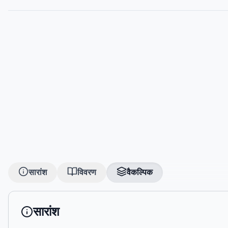
सारांश
विवरण
वैकल्पिक
सारांश