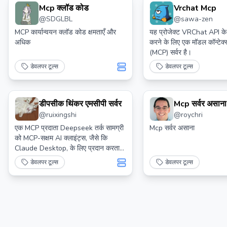
Mcp क्लॉड कोड
Vrchat Mcp
@
SDGLBL
@
sawa-zen
MCP कार्यान्वयन क्लॉड कोड क्षमताएँ और
यह प्रोजेक्ट VRChat API के 
अधिक
करने के लिए एक मॉडल कॉन्टेक्
(MCP) सर्वर है।
डेवलपर टूल्स
डेवलपर टूल्स
डीपसीक थिंकर एमसीपी सर्वर
Mcp सर्वर असाना
@
ruixingshi
@
roychri
एक MCP प्रदाता Deepseek तर्क सामग्री
Mcp सर्वर असाना
को MCP-सक्षम AI क्लाइंट्स, जैसे कि
Claude Desktop, के लिए प्रदान करता
है। यह Deepseek API सेवा या एक
डेवलपर टूल्स
डेवलपर टूल्स
स्थानीय Ollama सर्वर से Deepseek के
CoT तक पहुँच का समर्थन करता है।