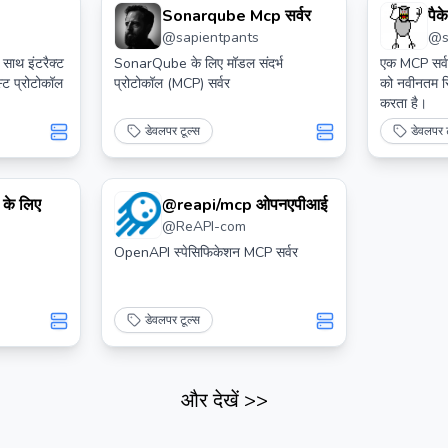
Sonarqube Mcp सर्वर
पैक
@
sapientpants
@
साथ इंटरैक्ट
SonarQube के लिए मॉडल संदर्भ
एक MCP सर्व
स्ट प्रोटोकॉल
प्रोटोकॉल (MCP) सर्वर
को नवीनतम स्
करता है।
डेवलपर टूल्स
डेवलपर ट
 के लिए
@reapi/mcp ओपनएपीआई
@
ReAPI-com
OpenAPI स्पेसिफिकेशन MCP सर्वर
डेवलपर टूल्स
और देखें
>>