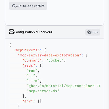
Click to load content
Configuration du serveur
Copy
{
"mcpServers"
:
{
"mcp-server-data-exploration"
:
{
"command"
:
"docker"
,
"args"
:
[
"run"
,
"-i"
,
"--rm"
,
"ghcr.io/metorial/mcp-container--read
"mcp-server-ds"
]
,
"env"
:
{
}
}