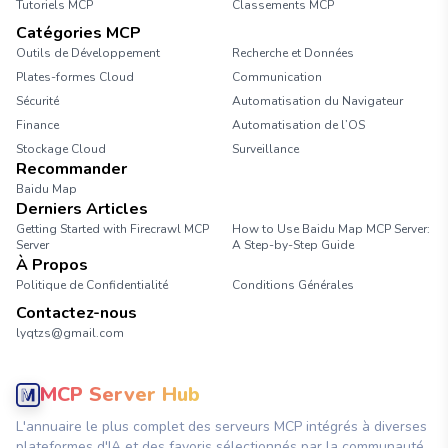
Tutoriels MCP
Classements MCP
Catégories MCP
Outils de Développement
Recherche et Données
Plates-formes Cloud
Communication
Sécurité
Automatisation du Navigateur
Finance
Automatisation de l’OS
Stockage Cloud
Surveillance
Recommander
Baidu Map
Derniers Articles
Getting Started with Firecrawl MCP
How to Use Baidu Map MCP Server:
Server
A Step-by-Step Guide
À Propos
Politique de Confidentialité
Conditions Générales
Contactez-nous
lyqtzs@gmail.com
MCP Server Hub
L'annuaire le plus complet des serveurs MCP intégrés à diverses
plateformes d'IA et des favoris sélectionnés par la communauté.