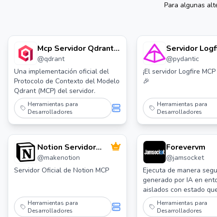
Para algunas alt
Mcp Servidor Qdrant:
Servidor Logf
@
qdrant
@
pydantic
Un Servidor Mcp de
Qdrant
Una implementación oficial del
¡El servidor Logfire MCP
Protocolo de Contexto del Modelo
🎉
Qdrant (MCP) del servidor.
Herramientas para
Herramientas para
Desarrolladores
Desarrolladores
Notion Servidor
Forevervm
@
makenotion
@
jamsocket
Mcp
Servidor Oficial de Notion MCP
Ejecuta de manera segu
generado por IA en ent
aislados con estado qu
funcionen indefinidamen
Herramientas para
Herramientas para
Desarrolladores
Desarrolladores