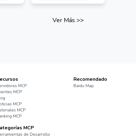
resultado exitoso.
Ver Más
>>
ecursos
Recomendado
ervidores MCP
Baidu Map
lientes MCP
log
oticias MCP
utoriales MCP
anking MCP
ategorías MCP
erramientas de Desarrollo