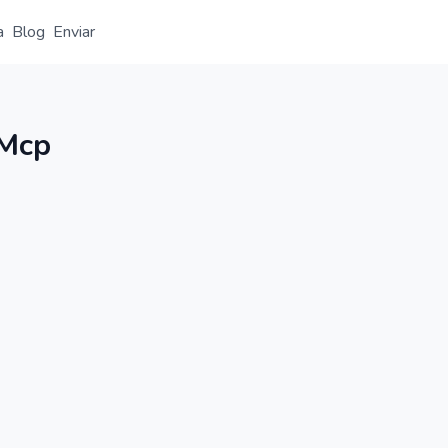
a
Blog
Enviar
Resumen
Detalle
Alternativas
 Mcp