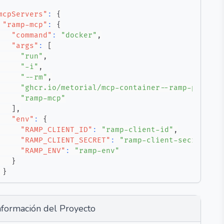
mcpServers"
:
{
"ramp-mcp"
:
{
"command"
:
"docker"
,
"args"
:
[
"run"
,
"-i"
,
"--rm"
,
"ghcr.io/metorial/mcp-container--ramp-public-
"ramp-mcp"
]
,
"env"
:
{
"RAMP_CLIENT_ID"
:
"ramp-client-id"
,
"RAMP_CLIENT_SECRET"
:
"ramp-client-secret"
,
"RAMP_ENV"
:
"ramp-env"
}
}
nformación del Proyecto