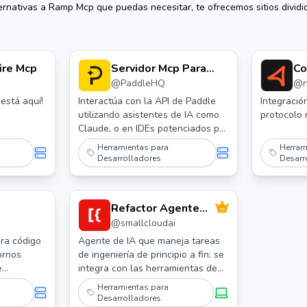
ernativas a
Ramp Mcp
que puedas necesitar, te ofrecemos sitios dividi
ire Mcp
Servidor Mcp Para
Co
@
PaddleHQ
@
Facturación Paddle
Co
Se
 está aquí!
Interactúa con la API de Paddle
Integració
utilizando asistentes de IA como
protocolo 
Claude, o en IDEs potenciados por
IA como Cursor. Gestiona el
Herramientas para
Herram
catálogo de productos, la
Desarrolladores
Desarr
facturación y suscripciones, y los
informes.
Refactor Agente
@
smallcloudai
de Desarrollo de
Software de IA de
ra código
Agente de IA que maneja tareas
ornos
de ingeniería de principio a fin: se
Código Abierto
e
integra con las herramientas de
te.
los desarrolladores, planifica,
Herramientas para
ejecuta e itera hasta lograr un
Desarrolladores