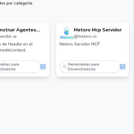
dos por categoría.
nstruir Agentes
Metoro Mcp Servidor
needle-ai
@
metoro-io
n Needle Mcp
rver
n de Needle en el
Metoro Servidor MCP
modelcontext.
ientas para
Herramientas para
olladores
Desarrolladores