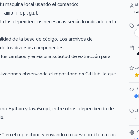
 tu máquina local usando el comando:
A
ra
ala las dependencias necesarias según lo indicado en la
C
nalidad de la base de código. Los archivos de
s de los diversos componentes.
C
Ju
a tus cambios y envía una solicitud de extracción para
ES
izaciones observando el repositorio en GitHub, lo que
I
como Python y JavaScript, entre otros, dependiendo de
E
o.
-
H
" en el repositorio y enviando un nuevo problema con