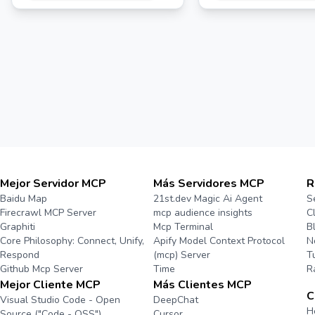
Mejor Servidor MCP
Más Servidores MCP
R
Baidu Map
21st.dev Magic Ai Agent
S
Firecrawl MCP Server
mcp audience insights
C
Graphiti
Mcp Terminal
B
Core Philosophy: Connect, Unify,
Apify Model Context Protocol
N
Respond
(mcp) Server
T
Github Mcp Server
Time
R
Mejor Cliente MCP
Más Clientes MCP
C
Visual Studio Code - Open
DeepChat
H
Source ("Code - OSS")
Cursor