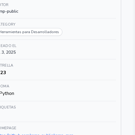
UTOR
mp-public
ATEGORY
Herramientas para Desarrolladores
READO EL
l 3, 2025
TRELLA
23
DIOMA
Python
TIQUETAS
OMEPAGE