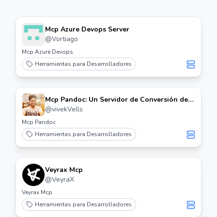
Mcp Azure Devops Server
@
Vortiago
Mcp Azure Devops
Herramientas para Desarrolladores
Mcp Pandoc: Un Servidor de Conversión de
Documentos Mcp
@
vivekVells
Mcp Pandoc
Herramientas para Desarrolladores
Veyrax Mcp
@
VeyraX
Veyrax Mcp
Herramientas para Desarrolladores