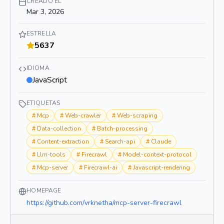
CREADO EL
Mar 3, 2026
ESTRELLA
5637
IDIOMA
JavaScript
ETIQUETAS
#
Mcp
#
Web-crawler
#
Web-scraping
#
Data-collection
#
Batch-processing
#
Content-extraction
#
Search-api
#
Claude
#
Llm-tools
#
Firecrawl
#
Model-context-protocol
#
Mcp-server
#
Firecrawl-ai
#
Javascript-rendering
HOMEPAGE
https://github.com/vrknetha/mcp-server-firecrawl