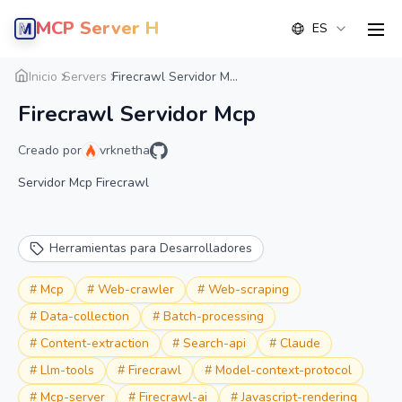
MCP Server Hub
ES
men
Resumen
Detalle
Alternativas
Inicio
Servers
Firecrawl Servidor M...
Firecrawl Servidor Mcp
Creado por
vrknetha
Servidor Mcp Firecrawl
Herramientas para Desarrolladores
#
Mcp
#
Web-crawler
#
Web-scraping
#
Data-collection
#
Batch-processing
#
Content-extraction
#
Search-api
#
Claude
#
Llm-tools
#
Firecrawl
#
Model-context-protocol
#
Mcp-server
#
Firecrawl-ai
#
Javascript-rendering