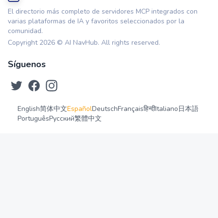
El directorio más completo de servidores MCP integrados con
varias plataformas de IA y favoritos seleccionados por la
comunidad.
Copyright
2026
© AI NavHub. All rights reserved.
Síguenos
English
简体中文
Español
Deutsch
Français
हिन्दी
Italiano
日本語
Português
Русский
繁體中文