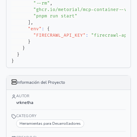
"--rm"
,
"ghcr.io/metorial/mcp-container--vrkn
"pnpm run start"
]
,
"env"
:
{
"FIRECRAWL_API_KEY"
:
"firecrawl-api-k
}
}
}
}
Información del Proyecto
AUTOR
vrknetha
CATEGORY
Herramientas para Desarrolladores