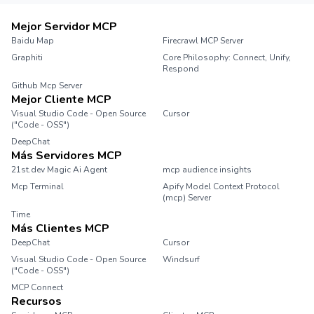
Mejor Servidor MCP
Baidu Map
Firecrawl MCP Server
Graphiti
Core Philosophy: Connect, Unify,
Respond
Github Mcp Server
Mejor Cliente MCP
Visual Studio Code - Open Source
Cursor
("Code - OSS")
DeepChat
Más Servidores MCP
21st.dev Magic Ai Agent
mcp audience insights
Mcp Terminal
Apify Model Context Protocol
(mcp) Server
Time
Más Clientes MCP
DeepChat
Cursor
Visual Studio Code - Open Source
Windsurf
("Code - OSS")
MCP Connect
Recursos