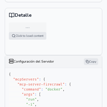
Detalle
…
Click to load content
Configuración del Servidor
Copy
{
"mcpServers"
:
{
"mcp-server-firecrawl"
:
{
"command"
:
"docker"
,
"args"
:
[
"run"
,
"-i"
,