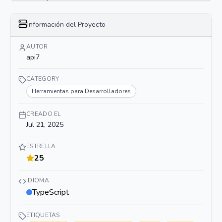
}
}
}
Información del Proyecto
}
AUTOR
api7
CATEGORY
Herramientas para Desarrolladores
CREADO EL
Jul 21, 2025
ESTRELLA
25
IDIOMA
TypeScript
ETIQUETAS