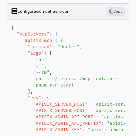
Configuración del Servidor
Copy
{
"mcpServers"
:
{
"apisix-mcp"
:
{
"command"
:
"docker"
,
"args"
:
[
"run"
,
"-i"
,
"--rm"
,
"ghcr.io/metorial/mcp-container--api7
"pnpm run start"
]
,
"env"
:
{
"APISIX_SERVER_HOST"
:
"apisix-server-
"APISIX_SERVER_PORT"
:
"apisix-server-
"APISIX_ADMIN_API_PORT"
:
"apisix-admi
"APISIX_ADMIN_API_PREFIX"
:
"apisix-ad
"APISIX_ADMIN_KEY"
:
"apisix-admin-key