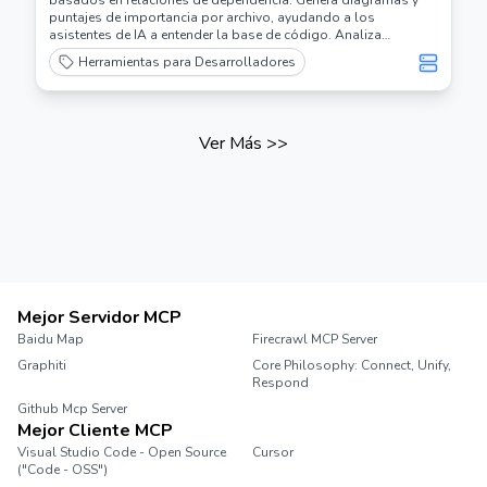
basados en relaciones de dependencia. Genera diagramas y
puntajes de importancia por archivo, ayudando a los
asistentes de IA a entender la base de código. Analiza
automáticamente lenguajes de programación populares como
Herramientas para Desarrolladores
Python, C, C++, Rust, Zig, Lua.
Ver Más
>>
Mejor Servidor MCP
Baidu Map
Firecrawl MCP Server
Graphiti
Core Philosophy: Connect, Unify,
Respond
Github Mcp Server
Mejor Cliente MCP
Visual Studio Code - Open Source
Cursor
("Code - OSS")