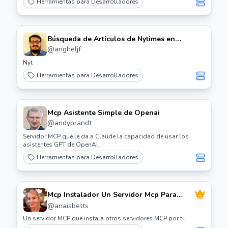
Herramientas para Desarrolladores
Búsqueda de Artículos de Nytimes en
Servidor Mcp
@
angheljf
Nyt
Herramientas para Desarrolladores
Mcp Asistente Simple de Openai
@
andybrandt
Servidor MCP que le da a Claude la capacidad de usar los
asistentes GPT de OpenAI.
Herramientas para Desarrolladores
Mcp Instalador Un Servidor Mcp Para
Instalar Servidores Mcp
@
anaisbetts
Un servidor MCP que instala otros servidores MCP por ti.