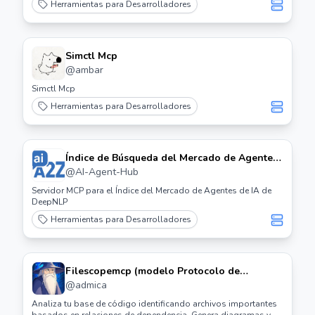
Herramientas para Desarrolladores
Simctl Mcp
@
ambar
Simctl Mcp
Herramientas para Desarrolladores
Índice de Búsqueda del Mercado de Agentes
de IA Servidor Mcp
@
AI-Agent-Hub
Servidor MCP para el Índice del Mercado de Agentes de IA de
DeepNLP
Herramientas para Desarrolladores
Filescopemcp (modelo Protocolo de
Contexto) Servidor
@
admica
Analiza tu base de código identificando archivos importantes