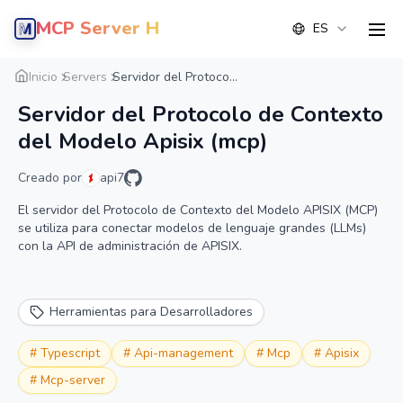
MCP Server Hub
ES
men
Resumen
Detalle
Alternativas
Inicio
Servers
Servidor del Protoco...
Servidor del Protocolo de Contexto
del Modelo Apisix (mcp)
Creado por
api7
El servidor del Protocolo de Contexto del Modelo APISIX (MCP)
se utiliza para conectar modelos de lenguaje grandes (LLMs)
con la API de administración de APISIX.
Herramientas para Desarrolladores
#
Typescript
#
Api-management
#
Mcp
#
Apisix
#
Mcp-server