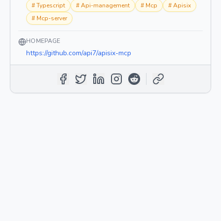
#
Typescript
#
Api-management
#
Mcp
#
Apisix
#
Mcp-server
HOMEPAGE
https://github.com/api7/apisix-mcp