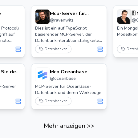
e
Mcp-Server für
🗄
@
ravenwits
@
Arangodb
Se
 Protocol)
Dies ist ein auf TypeScript
Ein Mongo
riff auf
basierender MCP-Server, der
Modellkont
onale
Datenbankinteraktionsfähigkeiten
e,
über ArangoDB bietet. Er
Datenbanken
Daten
ariaDB,
implementiert grundlegende
währt.
Datenbankoperationen und
ermöglicht eine nahtlose
 Sie den
Integration mit ArangoDB durch
Mcp Oceanbase
MCP-Tools. Sie können ihn mit der
@
oceanbase
Claude-App und auch mit der
CP-Server
MCP-Server für OceanBase-
Erweiterung für VSCode
Datenbank und deren Werkzeuge
verwenden, die mit MCP wie Cline
Datenbanken
funktioniert!
Mehr anzeigen
>>