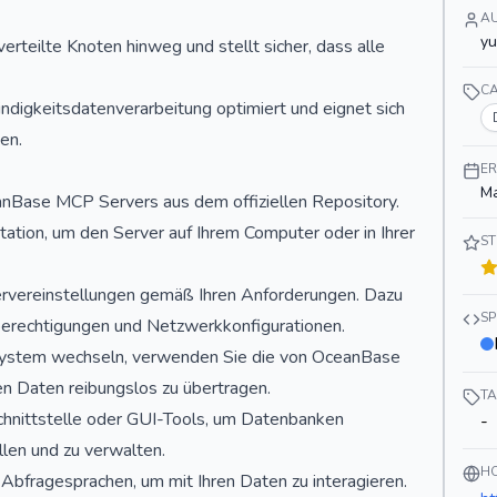
A
y
erteilte Knoten hinweg und stellt sicher, dass alle
C
ndigkeitsdatenverarbeitung optimiert und eignet sich
en.
ER
Ma
anBase MCP Servers aus dem offiziellen Repository.
ation, um den Server auf Ihrem Computer oder in Ihrer
S
 Servereinstellungen gemäß Ihren Anforderungen. Dazu
S
berechtigungen und Netzwerkkonfigurationen.
system wechseln, verwenden Sie die von OceanBase
n Daten reibungslos zu übertragen.
T
chnittstelle oder GUI-Tools, um Datenbanken
-
en und zu verwalten.
H
Abfragesprachen, um mit Ihren Daten zu interagieren.