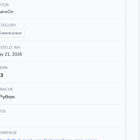
UTOR
uanoOo
ATEGORY
Datenbanken
STELLT AM
y 21, 2026
TERN
3
PRACHE
Python
AGS
OMEPAGE