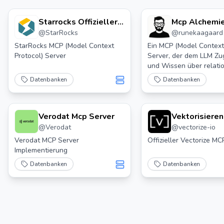
Starrocks Offizieller
Mcp Alchemi
@
StarRocks
@
runekaagaard
Mcp Server
StarRocks MCP (Model Context
Ein MCP (Model Context
Protocol) Server
Server, der dem LLM Zug
und Wissen über relati
Datenbanken wie SQLit
Datenbanken
Datenbanken
Postgresql, MySQL & M
Oracle und MS-SQL ge
Verodat Mcp Server
Vektorisieren
@
Verodat
@
vectorize-io
Mcp-Server
Verodat MCP Server
Offizieller Vectorize M
Implementierung
Datenbanken
Datenbanken