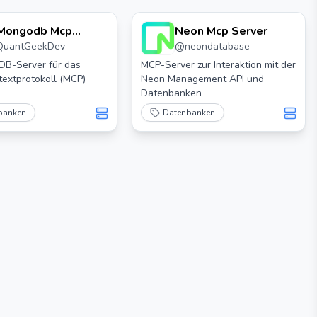
️ Mongodb Mcp
Neon Mcp Server
QuantGeekDev
@
neondatabase
rver Für Llms
DB-Server für das
MCP-Server zur Interaktion mit der
extprotokoll (MCP)
Neon Management API und
Datenbanken
banken
Datenbanken