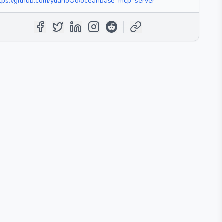
tps://github.com/yuanoOo/oceanbase_mcp_server