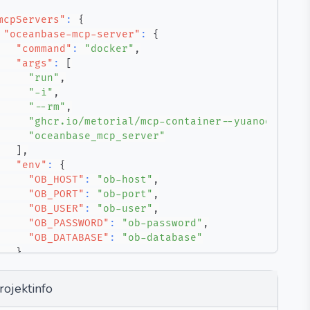
mcpServers"
:
{
"oceanbase-mcp-server"
:
{
"command"
:
"docker"
,
"args"
:
[
"run"
,
"-i"
,
"--rm"
,
"ghcr.io/metorial/mcp-container--yuanooo--oce
"oceanbase_mcp_server"
]
,
"env"
:
{
"OB_HOST"
:
"ob-host"
,
"OB_PORT"
:
"ob-port"
,
"OB_USER"
:
"ob-user"
,
"OB_PASSWORD"
:
"ob-password"
,
"OB_DATABASE"
:
"ob-database"
}
}
rojektinfo