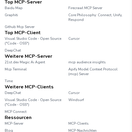
Top MCP-Server
Baidu Map
Firecrawl MCP Server
Graphiti
Core Philosophy: Connect, Unify,
Respond
Github Mcp Server
Top MCP-Client
Visual Studio Code - Open Source
Cursor
("Code - OSS")
DeepChat
Weitere MCP-Server
21st.dev Magic Ai Agent
mcp audience insights
Mcp Terminal
Apify Model Context Protocol
(mcp) Server
Time
Weitere MCP-Clients
DeepChat
Cursor
Visual Studio Code - Open Source
Windsurf
("Code - OSS")
MCP Connect
Ressourcen
MCP-Server
MCP-Clients
Blog
MCP-Nachrichten