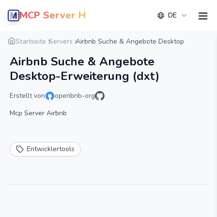
MCP Server Hub
DE
men
Übersicht
Detail
Alternative
Startseite
Servers
Airbnb Suche & Angebote Desktop
Airbnb Suche & Angebote
Desktop-Erweiterung (dxt)
Erstellt von
openbnb-org
Mcp Server Airbnb
Entwicklertools