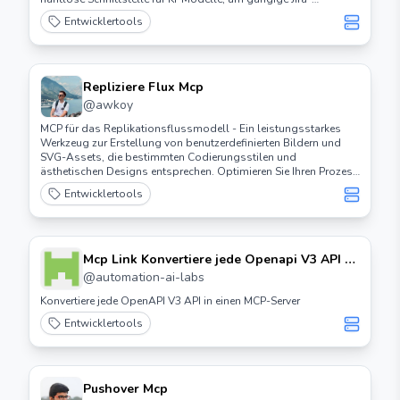
Operationen wie das Management von Issues, die
Entwicklertools
Sprintplanung und Workflow-Übergänge durchzuführen.
Repliziere Flux Mcp
@
awkoy
MCP für das Replikationsflussmodell - Ein leistungsstarkes
Werkzeug zur Erstellung von benutzerdefinierten Bildern und
SVG-Assets, die bestimmten Codierungsstilen und
ästhetischen Designs entsprechen. Optimieren Sie Ihren Prozess
zur Erstellung visueller Assets mit KI-gestützter Design-
Entwicklertools
Generierung, die auf Entwickler zugeschnitten ist.
Mcp Link Konvertiere jede Openapi V3 API zu
einem Mcp Server
@
automation-ai-labs
Konvertiere jede OpenAPI V3 API in einen MCP-Server
Entwicklertools
Pushover Mcp