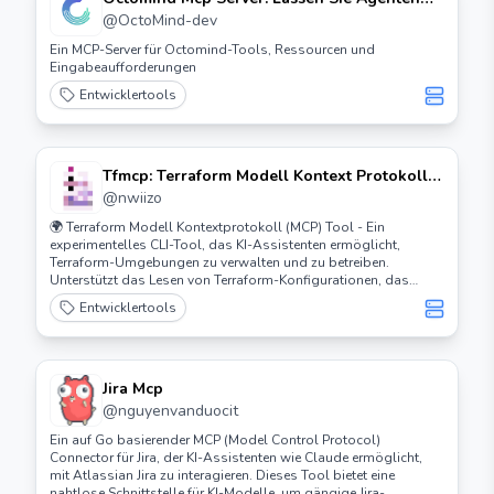
E2E-Tests erstellen und verwalten
@
OctoMind-dev
Ein MCP-Server für Octomind-Tools, Ressourcen und
Eingabeaufforderungen
Entwicklertools
Tfmcp: Terraform Modell Kontext Protokoll
Werkzeug
@
nwiizo
🌍 Terraform Modell Kontextprotokoll (MCP) Tool - Ein
experimentelles CLI-Tool, das KI-Assistenten ermöglicht,
Terraform-Umgebungen zu verwalten und zu betreiben.
Unterstützt das Lesen von Terraform-Konfigurationen, das
Analysieren von Plänen, das Anwenden von Konfigurationen
Entwicklertools
und das Verwalten von Zuständen mit Claude Desktop-
Integration. ⚡️
Jira Mcp
@
nguyenvanduocit
Ein auf Go basierender MCP (Model Control Protocol)
Connector für Jira, der KI-Assistenten wie Claude ermöglicht,
mit Atlassian Jira zu interagieren. Dieses Tool bietet eine
nahtlose Schnittstelle für KI-Modelle, um gängige Jira-