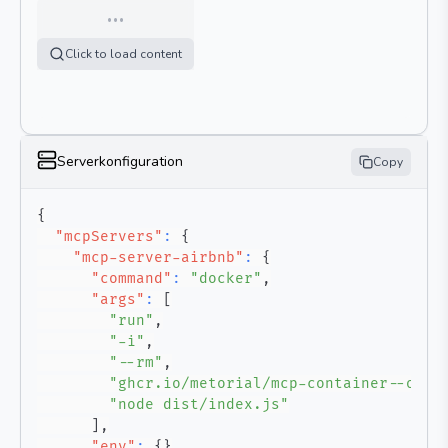
…
Click to load content
Serverkonfiguration
Copy
{
"mcpServers"
:
{
"mcp-server-airbnb"
:
{
"command"
:
"docker"
,
"args"
:
[
"run"
,
"-i"
,
"--rm"
,
"ghcr.io/metorial/mcp-container--open
"node dist/index.js"
]
,
"env"
:
{
}