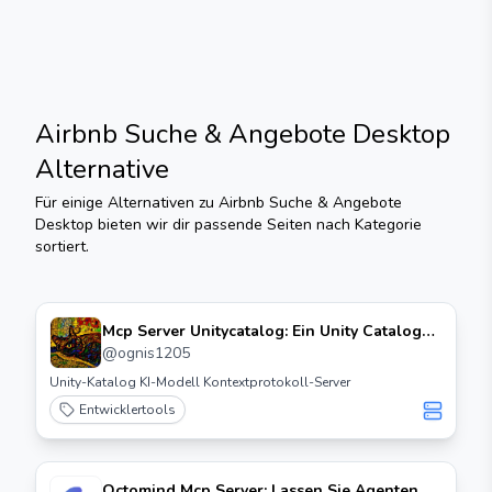
Airbnb Suche & Angebote Desktop
Alternative
Für einige Alternativen zu
Airbnb Suche & Angebote
Desktop
bieten wir dir passende Seiten nach Kategorie
sortiert.
Mcp Server Unitycatalog: Ein Unity Catalog
Mcp Server
@
ognis1205
Unity-Katalog KI-Modell Kontextprotokoll-Server
Entwicklertools
Octomind Mcp Server: Lassen Sie Agenten