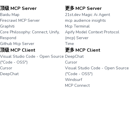
顶级 MCP Server
更多 MCP Server
Baidu Map
21st.dev Magic Ai Agent
Firecrawl MCP Server
mcp audience insights
Graphiti
Mcp Terminal
Core Philosophy: Connect, Unify,
Apify Model Context Protocol
Respond
(mcp) Server
Github Mcp Server
Time
顶级 MCP Client
更多 MCP Client
Visual Studio Code - Open Source
DeepChat
("Code - OSS")
Cursor
Cursor
Visual Studio Code - Open Source
DeepChat
("Code - OSS")
Windsurf
MCP Connect