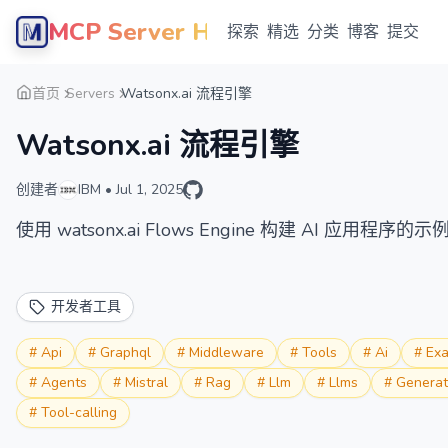
MCP Server Hub
探索
精选
分类
博客
提交
首页
Servers
Watsonx.ai 流程引擎
Watsonx.ai 流程引擎
创建者
IBM
•
Jul 1, 2025
使用 watsonx.ai Flows Engine 构建 AI 应用程序的
开发者工具
#
Api
#
Graphql
#
Middleware
#
Tools
#
Ai
#
Ex
#
Agents
#
Mistral
#
Rag
#
Llm
#
Llms
#
Generat
#
Tool-calling