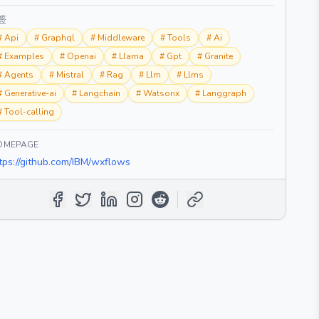
签
#
Api
#
Graphql
#
Middleware
#
Tools
#
Ai
#
Examples
#
Openai
#
Llama
#
Gpt
#
Granite
#
Agents
#
Mistral
#
Rag
#
Llm
#
Llms
#
Generative-ai
#
Langchain
#
Watsonx
#
Langgraph
#
Tool-calling
OMEPAGE
tps://github.com/IBM/wxflows