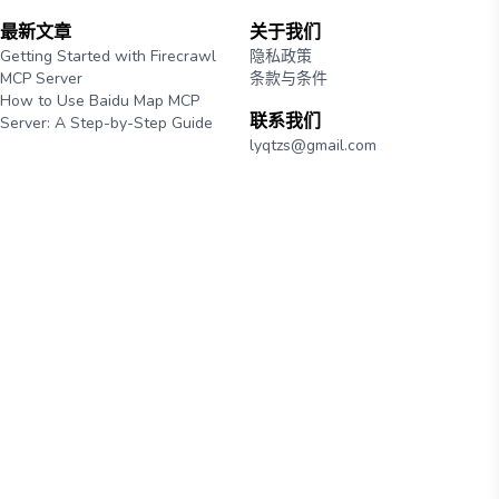
最新文章
关于我们
Getting Started with Firecrawl
隐私政策
MCP Server
条款与条件
How to Use Baidu Map MCP
联系我们
Server: A Step-by-Step Guide
lyqtzs@gmail.com