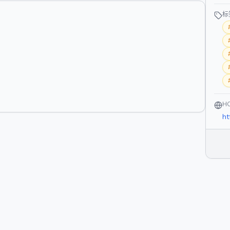
标
H
ht