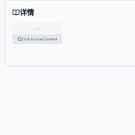
详情
…
Click to load content