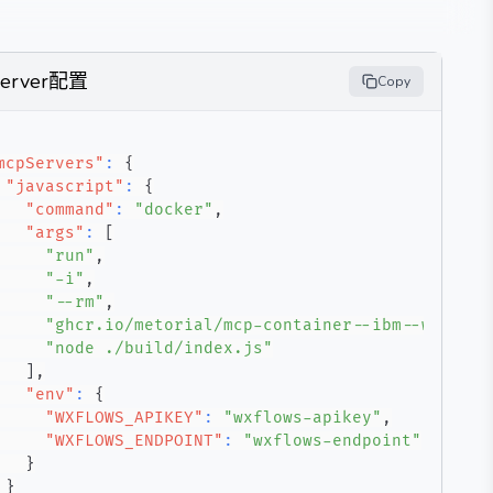
Server配置
Copy
mcpServers"
:
{
"javascript"
:
{
"command"
:
"docker"
,
"args"
:
[
"run"
,
"-i"
,
"--rm"
,
"ghcr.io/metorial/mcp-container--ibm--wxflows
"node ./build/index.js"
]
,
"env"
:
{
"WXFLOWS_APIKEY"
:
"wxflows-apikey"
,
"WXFLOWS_ENDPOINT"
:
"wxflows-endpoint"
}
}