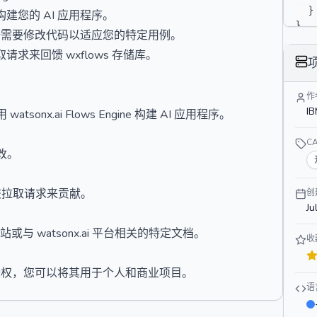
}
您的 AI 应用程序。
}
根据需要修改代码以适应您的特定用例。
来回馈 wxflows 存储库。
作
I
nx.ai Flows Engine 构建 AI 应用程序。
C
改。
提交拉取请求来贡献。
创
Ju
站或与 watsonx.ai 平台相关的特定文档。
收
许可证授权，您可以将其用于个人和商业项目。
语