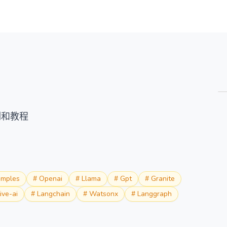
概览
详情
替代方案
示例和教程
amples
#
Openai
#
Llama
#
Gpt
#
Granite
ive-ai
#
Langchain
#
Watsonx
#
Langgraph