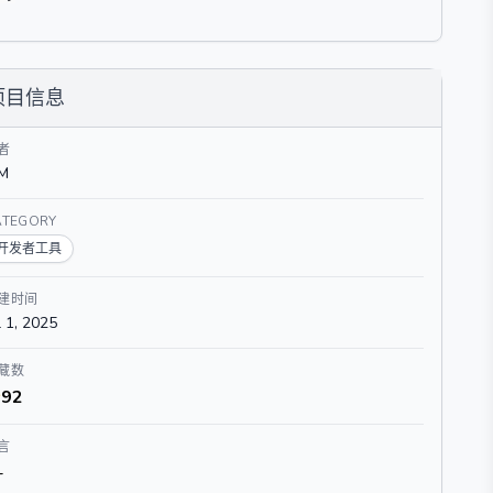
项目信息
者
BM
ATEGORY
开发者工具
建时间
l 1, 2025
藏数
92
言
-