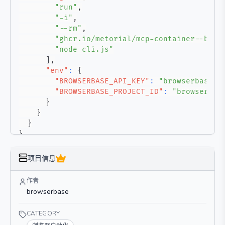
"run"
,
"-i"
,
"--rm"
,
"ghcr.io/metorial/mcp-container--brow
"node cli.js"
]
,
"env"
:
{
"BROWSERBASE_API_KEY"
:
"browserbase-a
"BROWSERBASE_PROJECT_ID"
:
"browserbas
}
}
}
}
项目信息
作者
browserbase
CATEGORY