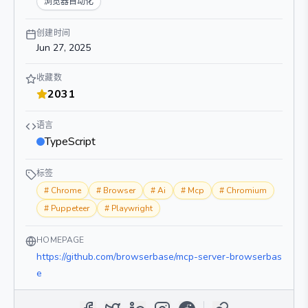
浏览器自动化
创建时间
Jun 27, 2025
收藏数
2031
语言
TypeScript
标签
#
Chrome
#
Browser
#
Ai
#
Mcp
#
Chromium
#
Puppeteer
#
Playwright
HOMEPAGE
https://github.com/browserbase/mcp-server-browserbas
e