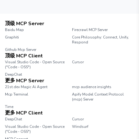
顶级 MCP Server
Baidu Map
Firecrawl MCP Server
Graphiti
Core Philosophy: Connect, Unify,
Respond
Github Mcp Server
顶级 MCP Client
Visual Studio Code - Open Source
Cursor
("Code - OSS")
DeepChat
更多 MCP Server
21st.dev Magic Ai Agent
mcp audience insights
Mcp Terminal
Apify Model Context Protocol
(mcp) Server
Time
更多 MCP Client
DeepChat
Cursor
Visual Studio Code - Open Source
Windsurf
("Code - OSS")