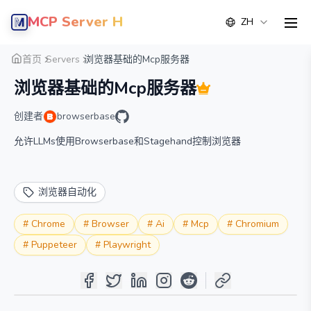
MCP Server Hub
ZH
men
概览
详情
替代方案
首页
Servers
浏览器基础的Mcp服务器
浏览器基础的Mcp服务器
创建者
browserbase
允许LLMs使用Browserbase和Stagehand控制浏览器
浏览器自动化
#
Chrome
#
Browser
#
Ai
#
Mcp
#
Chromium
#
Puppeteer
#
Playwright