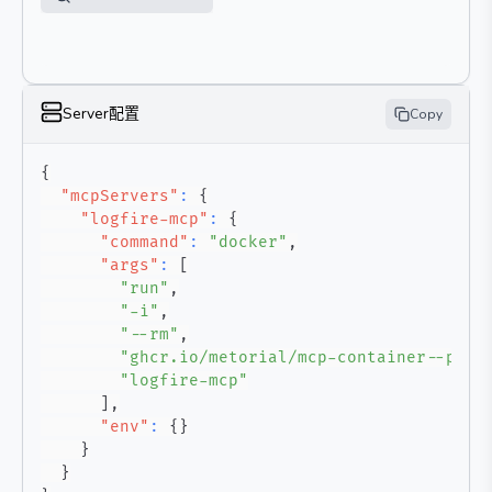
Server配置
Copy
{
"mcpServers"
:
{
"logfire-mcp"
:
{
"command"
:
"docker"
,
"args"
:
[
"run"
,
"-i"
,
"--rm"
,
"ghcr.io/metorial/mcp-container--pyda
"logfire-mcp"
]
,
"env"
:
{
}
}
}