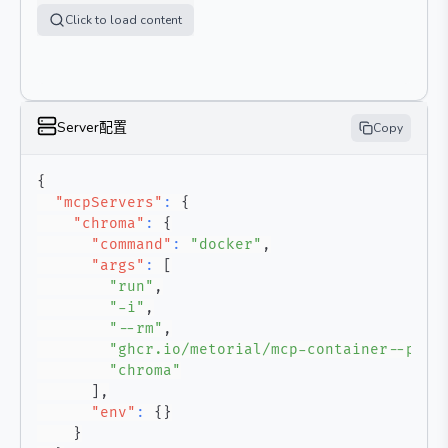
Click to load content
Server配置
Copy
{
"mcpServers"
:
{
"chroma"
:
{
"command"
:
"docker"
,
"args"
:
[
"run"
,
"-i"
,
"--rm"
,
"ghcr.io/metorial/mcp-container--priv
"chroma"
]
,
"env"
:
{
}
}