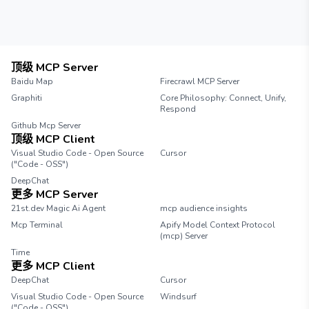
顶级 MCP Server
Baidu Map
Firecrawl MCP Server
Graphiti
Core Philosophy: Connect, Unify,
Respond
Github Mcp Server
顶级 MCP Client
Visual Studio Code - Open Source
Cursor
("Code - OSS")
DeepChat
更多 MCP Server
21st.dev Magic Ai Agent
mcp audience insights
Mcp Terminal
Apify Model Context Protocol
(mcp) Server
Time
更多 MCP Client
DeepChat
Cursor
Visual Studio Code - Open Source
Windsurf
("Code - OSS")