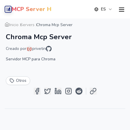
MCP Server Hub
ES
men
Resumen
Detalle
Alternativas
Inicio
Servers
Chroma Mcp Server
Chroma Mcp Server
Creado por
privetin
Servidor MCP para Chroma
Otros