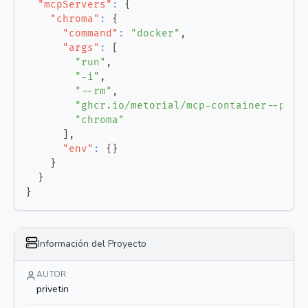
"mcpServers"
:
{
"chroma"
:
{
"command"
:
"docker"
,
"args"
:
[
"run"
,
"-i"
,
"--rm"
,
"ghcr.io/metorial/mcp-container--priv
"chroma"
]
,
"env"
:
{
}
}
}
}
Información del Proyecto
AUTOR
privetin