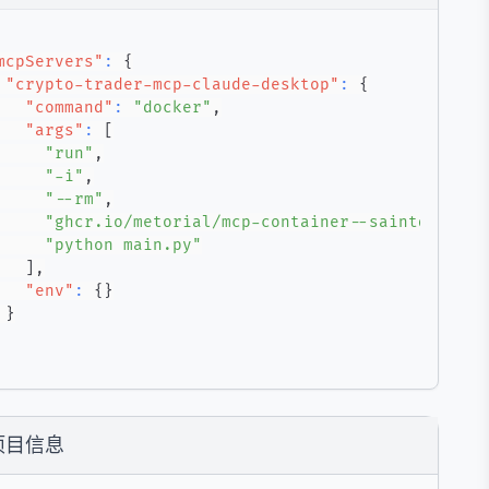
mcpServers"
:
{
"crypto-trader-mcp-claude-desktop"
:
{
"command"
:
"docker"
,
"args"
:
[
"run"
,
"-i"
,
"--rm"
,
"ghcr.io/metorial/mcp-container--saintdoresh-
"python main.py"
]
,
"env"
:
{
}
}
项目信息