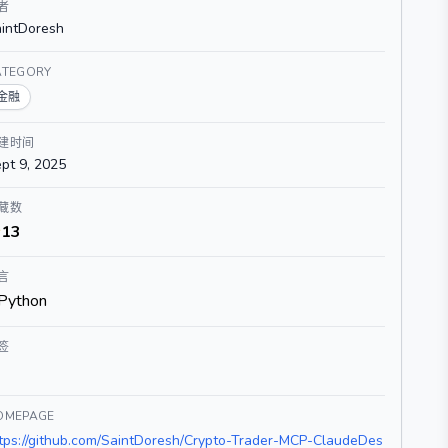
者
intDoresh
ATEGORY
金融
建时间
pt 9, 2025
藏数
13
言
Python
签
OMEPAGE
tps://github.com/SaintDoresh/Crypto-Trader-MCP-ClaudeDes