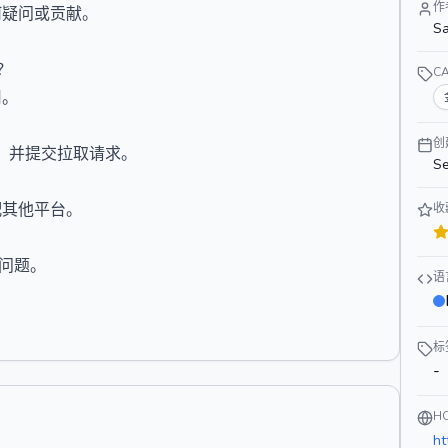
作
何疑问或贡献。
Sa
吗？
C
用。
创
，并提交拉取请求。
Se
适配其他平台。
收
或问题。
语
标
-
H
ht