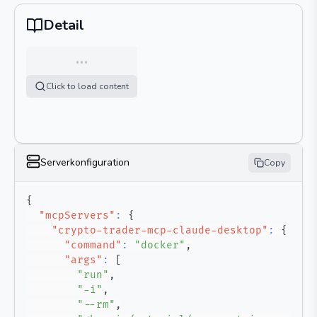
Detail
…
Click to load content
Serverkonfiguration
Copy
{
"mcpServers"
:
{
"crypto-trader-mcp-claude-desktop"
:
{
"command"
:
"docker"
,
"args"
:
[
"run"
,
"-i"
,
"--rm"
,