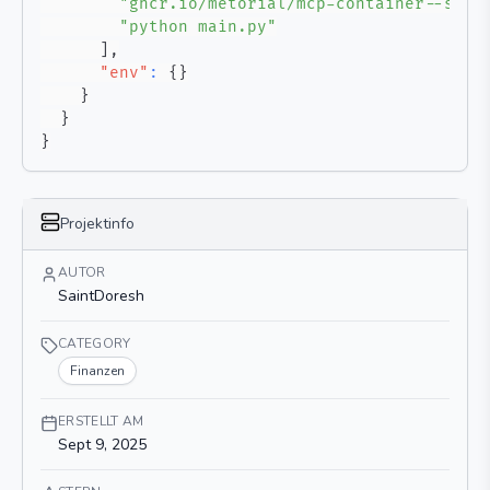
"ghcr.io/metorial/mcp-container--sain
"python main.py"
]
,
"env"
:
{
}
}
}
}
Projektinfo
AUTOR
SaintDoresh
CATEGORY
Finanzen
ERSTELLT AM
Sept 9, 2025