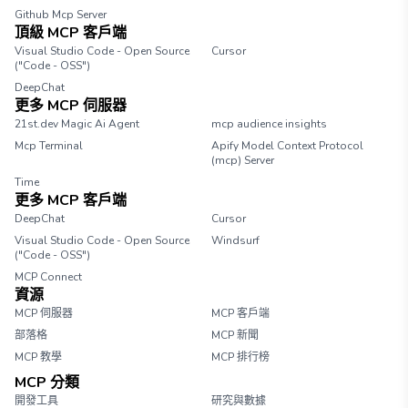
Github Mcp Server
頂級 MCP 客戶端
Visual Studio Code - Open Source
Cursor
("Code - OSS")
DeepChat
更多 MCP 伺服器
21st.dev Magic Ai Agent
mcp audience insights
Mcp Terminal
Apify Model Context Protocol
(mcp) Server
Time
更多 MCP 客戶端
DeepChat
Cursor
Visual Studio Code - Open Source
Windsurf
("Code - OSS")
MCP Connect
資源
MCP 伺服器
MCP 客戶端
部落格
MCP 新聞
MCP 教學
MCP 排行榜
MCP 分類
開發工具
研究與數據