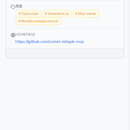
標籤
#
Typescript
#
Generative-ai
#
Mcp-server
#
Modelcontextprotocol
HOMEPAGE
https://github.com/comet-ml/opik-mcp