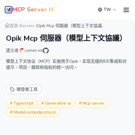
MCP Server Hub
TW
men
概覽
詳細
替代方案
首頁
Servers
Opik Mcp 伺服器（模型上下文協議...
Opik Mcp 伺服器（模型上下文協議）
建立者
comet-ml
模型上下文协议（MCP）实施用于Opik，实现无缝的IDE集成和对
提示、项目、跟踪和指标的统一访问。
開發者工具
#
Typescript
#
Generative-ai
#
Mcp-server
#
Modelcontextprotocol