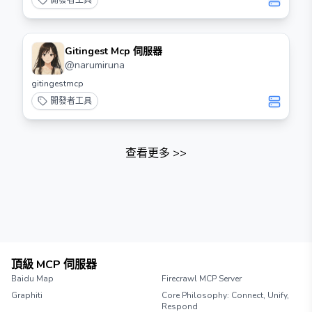
開發者工具
Gitingest Mcp 伺服器
@
narumiruna
gitingestmcp
開發者工具
查看更多
>>
頂級 MCP 伺服器
Baidu Map
Firecrawl MCP Server
Graphiti
Core Philosophy: Connect, Unify,
Respond