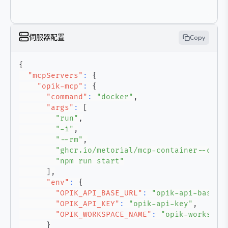
伺服器配置
Copy
{
"mcpServers"
:
{
"opik-mcp"
:
{
"command"
:
"docker"
,
"args"
:
[
"run"
,
"-i"
,
"--rm"
,
"ghcr.io/metorial/mcp-container--come
"npm run start"
]
,
"env"
:
{
"OPIK_API_BASE_URL"
:
"opik-api-base-u
"OPIK_API_KEY"
:
"opik-api-key"
,
"OPIK_WORKSPACE_NAME"
:
"opik-workspac
}