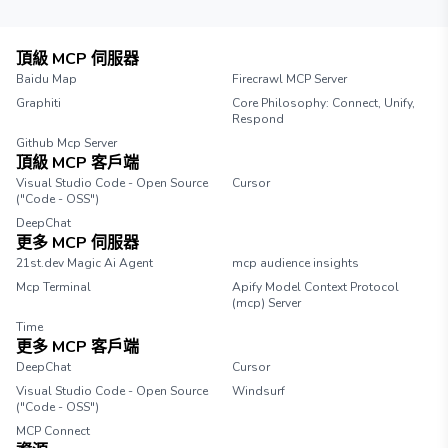
頂級 MCP 伺服器
Baidu Map
Firecrawl MCP Server
Graphiti
Core Philosophy: Connect, Unify,
Respond
Github Mcp Server
頂級 MCP 客戶端
Visual Studio Code - Open Source
Cursor
("Code - OSS")
DeepChat
更多 MCP 伺服器
21st.dev Magic Ai Agent
mcp audience insights
Mcp Terminal
Apify Model Context Protocol
(mcp) Server
Time
更多 MCP 客戶端
DeepChat
Cursor
Visual Studio Code - Open Source
Windsurf
("Code - OSS")
MCP Connect