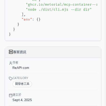
"ghcr.io/metorial/mcp-container--reap
"node ./dist/cli.mjs --dir dir"
]
,
"env"
:
{
}
}
}
}
專案資訊
作者
ReAPI-com
CATEGORY
開發者工具
建立於
Sept 4, 2025