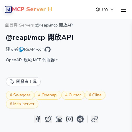
MCP Server Hub
TW
men
概覽
詳細
替代方案
首頁
Servers
@reapi/mcp 開放API
@reapi/mcp 開放API
建立者
ReAPI-com
OpenAPI 規範 MCP 伺服器。
開發者工具
#
Swagger
#
Openapi
#
Cursor
#
Cline
#
Mcp-server