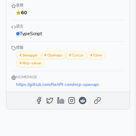
星標
60
語言
TypeScript
標籤
#
Swagger
#
Openapi
#
Cursor
#
Cline
#
Mcp-server
HOMEPAGE
https://github.com/ReAPI-com/mcp-openapi