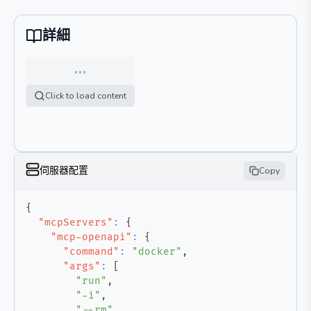
詳細
…
Click to load content
伺服器配置
Copy
{
"mcpServers"
:
{
"mcp-openapi"
:
{
"command"
:
"docker"
,
"args"
:
[
"run"
,
"-i"
,
"--rm"
,