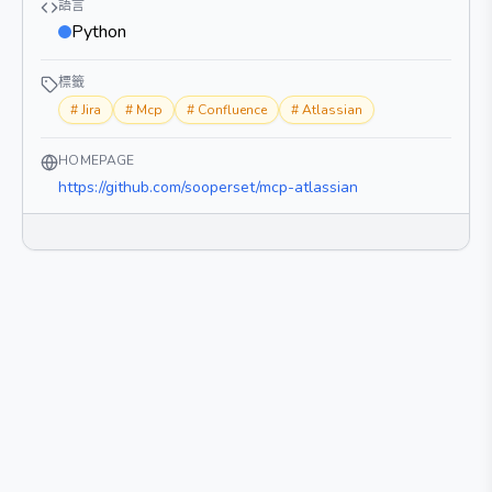
語言
Python
標籤
#
Jira
#
Mcp
#
Confluence
#
Atlassian
HOMEPAGE
https://github.com/sooperset/mcp-atlassian