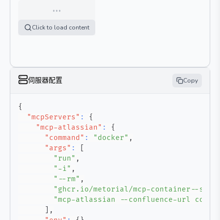
…
Click to load content
伺服器配置
Copy
{
"mcpServers"
:
{
"mcp-atlassian"
:
{
"command"
:
"docker"
,
"args"
:
[
"run"
,
"-i"
,
"--rm"
,
"ghcr.io/metorial/mcp-container--soop
"mcp-atlassian --confluence-url confl
]
,