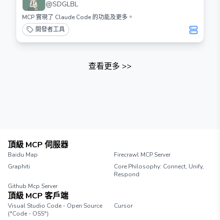
@
SDGLBL
MCP 實現了 Claude Code 的功能及更多。
開發者工具
查看更多
>>
頂級 MCP 伺服器
Baidu Map
Firecrawl MCP Server
Graphiti
Core Philosophy: Connect, Unify,
Respond
Github Mcp Server
頂級 MCP 客戶端
Visual Studio Code - Open Source
Cursor
("Code - OSS")