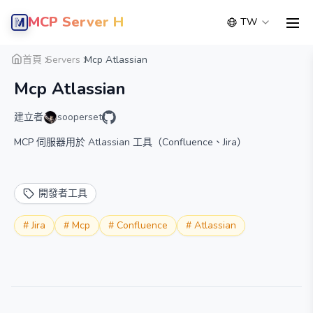
MCP Server Hub
TW
men
概覽
詳細
替代方案
首頁
Servers
Mcp Atlassian
Mcp Atlassian
建立者
sooperset
MCP 伺服器用於 Atlassian 工具（Confluence、Jira）
開發者工具
#
Jira
#
Mcp
#
Confluence
#
Atlassian