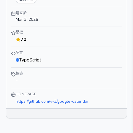
建立於
Mar 3, 2026
星標
70
語言
TypeScript
標籤
-
HOMEPAGE
https://github.com/v-3/google-calendar