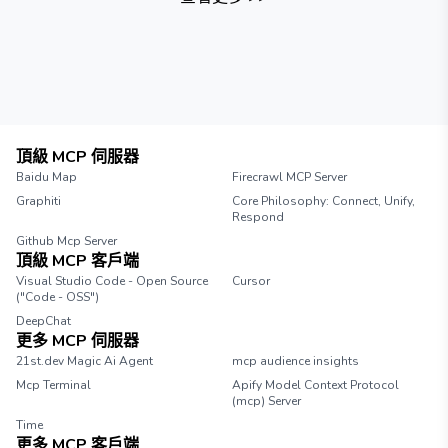
頂級 MCP 伺服器
Baidu Map
Firecrawl MCP Server
Graphiti
Core Philosophy: Connect, Unify,
Respond
Github Mcp Server
頂級 MCP 客戶端
Visual Studio Code - Open Source
Cursor
("Code - OSS")
DeepChat
更多 MCP 伺服器
21st.dev Magic Ai Agent
mcp audience insights
Mcp Terminal
Apify Model Context Protocol
(mcp) Server
Time
更多 MCP 客戶端