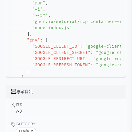
"run"
,
"-i"
,
"--rm"
,
"ghcr.io/metorial/mcp-container--v-3-
"node index.js"
]
,
"env"
:
{
"GOOGLE_CLIENT_ID"
:
"google-client-id
"GOOGLE_CLIENT_SECRET"
:
"google-clien
"GOOGLE_REDIRECT_URI"
:
"google-redire
"GOOGLE_REFRESH_TOKEN"
:
"google-refre
}
}
}
}
專案資訊
作者
v-3
CATEGORY
日曆管理