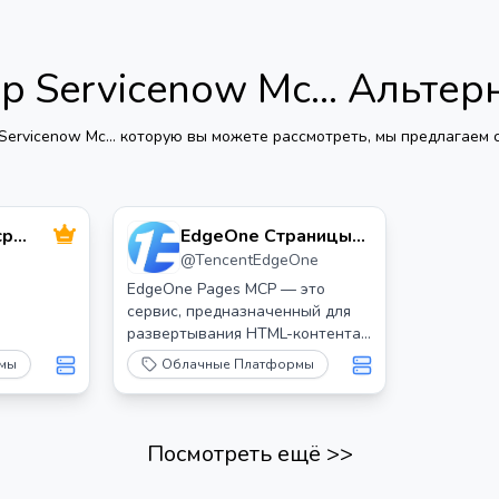
р Servicenow Mc...
Альтер
ervicenow Mc...
которую вы можете рассмотреть, мы предлагаем с
cp
EdgeOne Страницы
@
TencentEdgeOne
MCP
EdgeOne Pages MCP — это
сервис, предназначенный для
развертывания HTML-контента
на EdgeOne Pages,
рмы
Облачные Платформы
позволяющий пользователям
получать общедоступный URL
для своего контента.
Посмотреть ещё
>>