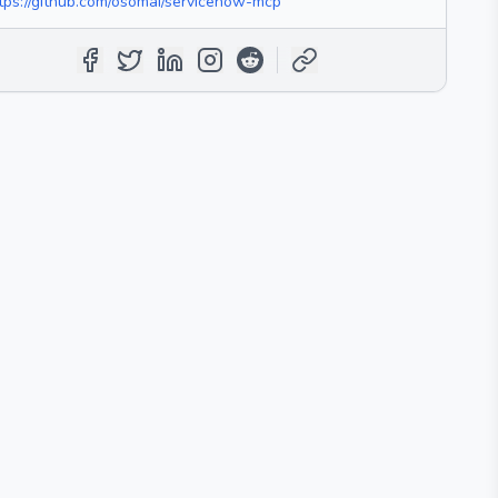
tps://github.com/osomai/servicenow-mcp