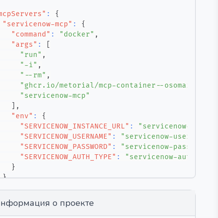
mcpServers"
:
{
"servicenow-mcp"
:
{
"command"
:
"docker"
,
"args"
:
[
"run"
,
"-i"
,
"--rm"
,
"ghcr.io/metorial/mcp-container--osomai--serv
"servicenow-mcp"
]
,
"env"
:
{
"SERVICENOW_INSTANCE_URL"
:
"servicenow-instan
"SERVICENOW_USERNAME"
:
"servicenow-username"
,
"SERVICENOW_PASSWORD"
:
"servicenow-password"
,
"SERVICENOW_AUTH_TYPE"
:
"servicenow-auth-type
}
}
нформация о проекте