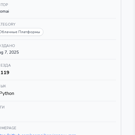
ВТОР
omai
ATEGORY
Облачные Платформы
ОЗДАНО
g 7, 2025
ВЕЗДА
119
ЗЫК
Python
ЕГИ
OMEPAGE