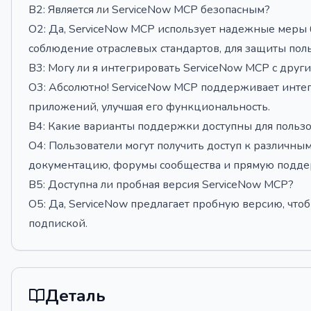
В2: Является ли ServiceNow MCP безопасным?
О2: Да, ServiceNow MCP использует надежные меры
соблюдение отраслевых стандартов, для защиты пол
В3: Могу ли я интегрировать ServiceNow MCP с дру
О3: Абсолютно! ServiceNow MCP поддерживает инте
приложений, улучшая его функциональность.
В4: Какие варианты поддержки доступны для польз
О4: Пользователи могут получить доступ к различн
документацию, форумы сообщества и прямую подде
В5: Доступна ли пробная версия ServiceNow MCP?
О5: Да, ServiceNow предлагает пробную версию, что
подпиской.
Деталь