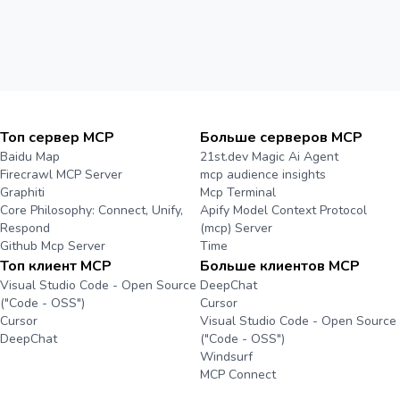
Топ сервер MCP
Больше серверов MCP
Baidu Map
21st.dev Magic Ai Agent
Firecrawl MCP Server
mcp audience insights
Graphiti
Mcp Terminal
Core Philosophy: Connect, Unify,
Apify Model Context Protocol
Respond
(mcp) Server
Github Mcp Server
Time
Топ клиент MCP
Больше клиентов MCP
Visual Studio Code - Open Source
DeepChat
("Code - OSS")
Cursor
Cursor
Visual Studio Code - Open Source
DeepChat
("Code - OSS")
Windsurf
MCP Connect