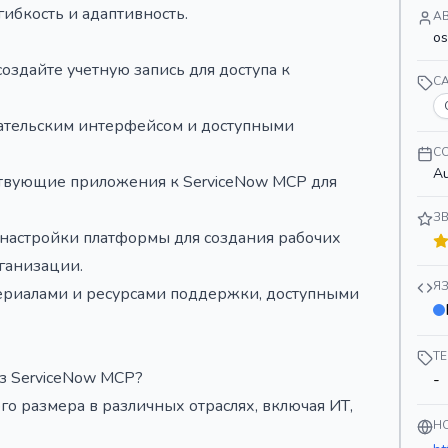
ибкость и адаптивность.
А
os
создайте учетную запись для доступа к
C
вательским интерфейсом и доступными
С
Au
твующие приложения к ServiceNow MCP для
З
 настройки платформы для создания рабочих
ганизации.
Я
териалами и ресурсами поддержки, доступными
Т
из ServiceNow MCP?
-
о размера в различных отраслях, включая ИТ,
H