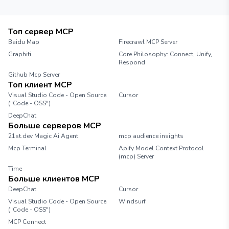
Топ сервер MCP
Baidu Map
Firecrawl MCP Server
Graphiti
Core Philosophy: Connect, Unify,
Respond
Github Mcp Server
Топ клиент MCP
Visual Studio Code - Open Source
Cursor
("Code - OSS")
DeepChat
Больше серверов MCP
21st.dev Magic Ai Agent
mcp audience insights
Mcp Terminal
Apify Model Context Protocol
(mcp) Server
Time
Больше клиентов MCP
DeepChat
Cursor
Visual Studio Code - Open Source
Windsurf
("Code - OSS")
MCP Connect