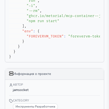
"run"
,
"-i"
,
"--rm"
,
"ghcr.io/metorial/mcp-container--jams
"npm run start"
]
,
"env"
:
{
"FOREVERVM_TOKEN"
:
"forevervm-token"
}
}
}
}
Информация о проекте
АВТОР
jamsocket
CATEGORY
Инструменты Разработчика