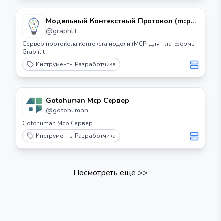
Модельный Контекстный Протокол (mcp)
Сервер для Платформы Graphlit
@
graphlit
Сервер протокола контекста модели (MCP) для платформы
Graphlit
Инструменты Разработчика
Gotohuman Mcp Сервер
@
gotohuman
Gotohuman Mcp Сервер
Инструменты Разработчика
Посмотреть ещё
>>