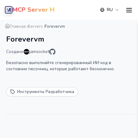
MCP Server Hub
RU
men
Обзор
Деталь
Альтернатива
Главная
Servers
Forevervm
Forevervm
Создано
jamsocket
Безопасно выполняйте сгенерированный ИИ код в
состоянии песочниц, которые работают бесконечно.
Инструменты Разработчика