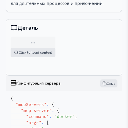
для длительных процессов и приложений.
Деталь
…
Click to load content
Конфигурация сервера
Copy
{
"mcpServers"
:
{
"mcp-server"
:
{
"command"
:
"docker"
,
"args"
:
[