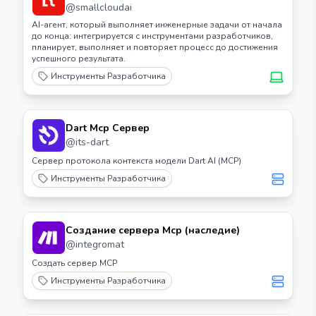
обеспечения для разработки ИИ-
@
smallcloudai
агентов
AI-агент, который выполняет инженерные задачи от начала
до конца: интегрируется с инструментами разработчиков,
планирует, выполняет и повторяет процесс до достижения
успешного результата.
Инструменты Разработчика
Dart Mcp Сервер
@
its-dart
Сервер протокола контекста модели Dart AI (MCP)
Инструменты Разработчика
Создание сервера Mcp (наследие)
@
integromat
Создать сервер MCP
Инструменты Разработчика