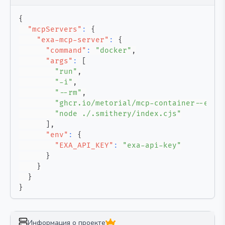
{
"mcpServers"
:
{
"exa-mcp-server"
:
{
"command"
:
"docker"
,
"args"
:
[
"run"
,
"-i"
,
"--rm"
,
"ghcr.io/metorial/mcp-container--exa-
"node ./.smithery/index.cjs"
]
,
"env"
:
{
"EXA_API_KEY"
:
"exa-api-key"
}
}
}
}
Информация о проекте