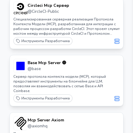
Circleci Mcp Сервер
@
CircleCI-Public
Специализированная серверная реализация Протокола
Контекста Модели (MCP), разработанная для интеграции с
рабочим процессом разработки CircleCI. Этот проект служит
мостом между инфраструктурой CircleCI и Протоколом
Контекста Модели, позволяя улучшить опыт разработки с
Инструменты Разработчика
использованием ИИ.
Base Mcp Server 🔵
@
base
Сервер протокола контекста модели (MCP), который
предоставляет инструменты на блокчейне для LLM,
позволяя им взаимодействовать с сетью Base и API
Coinbase.
Инструменты Разработчика
Mcp Server Axiom
@
axiomhq