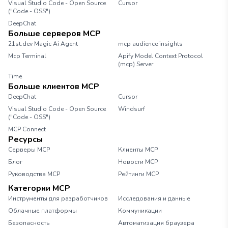
Visual Studio Code - Open Source
Cursor
("Code - OSS")
DeepChat
Больше серверов MCP
21st.dev Magic Ai Agent
mcp audience insights
Mcp Terminal
Apify Model Context Protocol
(mcp) Server
Time
Больше клиентов MCP
DeepChat
Cursor
Visual Studio Code - Open Source
Windsurf
("Code - OSS")
MCP Connect
Ресурсы
Серверы MCP
Клиенты MCP
Блог
Новости MCP
Руководства MCP
Рейтинги MCP
Категории MCP
Инструменты для разработчиков
Исследования и данные
Облачные платформы
Коммуникации
Безопасность
Автоматизация браузера