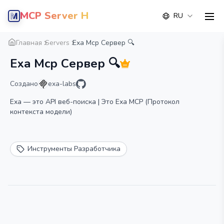
MCP Server Hub
RU
men
Обзор
Деталь
Альтернатива
Главная
Servers
Exa Mcp Сервер 🔍
Exa Mcp Сервер 🔍
Создано
exa-labs
Exa — это API веб-поиска | Это Exa MCP (Протокол
контекста модели)
Инструменты Разработчика