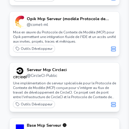
Opik Mcp Serveur (modèle Protocole de
Contexte)
@
comet-ml
Mise en œuvre du Protocole de Contexte de Modèle (MCP) pour
Opik permettant une intégration fluide de l'IDE et un accès unifié
aux invites, projets, traces et métriques.
Outils Développeur
Serveur Mcp Circleci
@
CircleCI-Public
Une implémentation de serveur spécialisée pour le Protocole de
Contexte de Modèle (MCP) conçue pour s'intégrer au flux de
travail de développement de CircleCI. Ce projet sert de pont
entre l'infrastructure de CircleCI et le Protocole de Contexte de
Modèle, permettant d'améliorer les expériences de
Outils Développeur
développement alimentées par l'IA.
Base Mcp Serveur 🔵