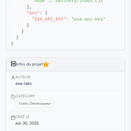
"node ./.smithery/index.cjs"
]
,
"env"
:
{
"EXA_API_KEY"
:
"exa-api-key"
}
}
}
}
Infos du projet
AUTEUR
exa-labs
CATEGORY
Outils Développeur
CRÉÉ LE
Jun 30, 2025