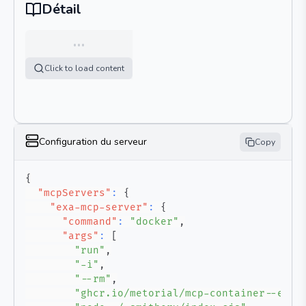
Détail
…
Click to load content
Configuration du serveur
Copy
{
"mcpServers"
:
{
"exa-mcp-server"
:
{
"command"
:
"docker"
,
"args"
:
[
"run"
,
"-i"
,
"--rm"
,
"ghcr.io/metorial/mcp-container--exa-