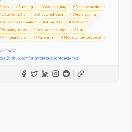
#
Mcp
#
Scraping
#
Web-scraping
#
Data-extraction
#
Data-collection
#
Structured-data
#
Web-crawling
#
Browser-automation
#
Ai-agents
#
Web-data
#
Scraping-tools
#
Anti-bot-detection
#
Llm
#
Ai-integrations
#
Mcp-server
#
Modelcontextprotocol
OMEPAGE
tps://github.com/brightdata/brightdata-mcp