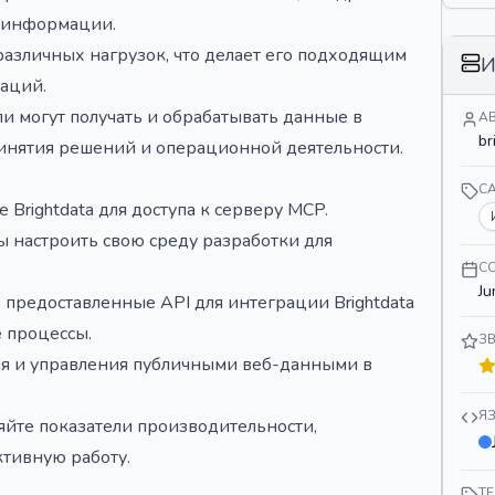
 информации.
различных нагрузок, что делает его подходящим
И
раций.
и могут получать и обрабатывать данные в
А
br
инятия решений и операционной деятельности.
C
 Brightdata для доступа к серверу MCP.
ы настроить свою среду разработки для
С
Ju
предоставленные API для интеграции Brightdata
 процессы.
З
ия и управления публичными веб-данными в
Я
йте показатели производительности,
ктивную работу.
Т