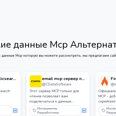
ие данные Mcp
Альтерна
е данные Mcp
которую вы можете рассмотреть, мы предлагаем сай
ticsearch
email mcp сервер по
Fi
@
CDataSoftware
@
cdata
С
search
Этот сервер MCP только для
Официальн
чтения позволяет вам
MCP - до
подключаться к данным
скрейпинг 
электронной почты из Claude
любым дру
Инструменты
Инстр
Desktop через драйверы CData
Разработчика
Разра