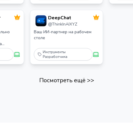
JDBC. Бесплатные (бета)
серверы для чтения/записи
доступны по адресу
г
DeepChat
https://www.cdata.com/solutions/mcp
@
ThinkInAIXYZ
ально
Ваш ИИ-партнер на рабочем
столе
а
Инструменты
Разработчика
ожностей
Посмотреть ещё
>>