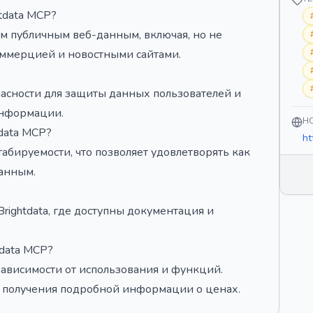
tdata MCP?
ным публичным веб-данным, включая, но не
оммерцией и новостными сайтами.
пасности для защиты данных пользователей и
информации.
H
tdata MCP?
ht
табируемости, что позволяет удовлетворять как
данным.
rightdata, где доступны документация и
tdata MCP?
зависимости от использования и функций.
 получения подробной информации о ценах.