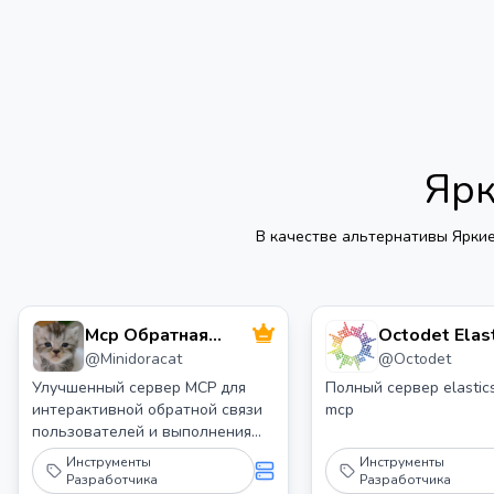
Ярк
В качестве альтернативы
Ярки
Mcp Обратная
Octodet Elas
@
Minidoracat
@
Octodet
связь Улучшена
MCP Сервер
Улучшенный сервер MCP для
Полный сервер elastic
интерактивной обратной связи
mcp
пользователей и выполнения
команд в AI-поддерживаемой
Инструменты
Инструменты
разработке, с поддержкой двух
Разработчика
Разработчика