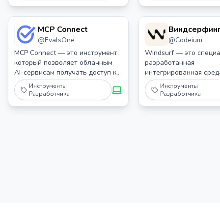
интерфейсов (веб-интерфейс и
настольное приложение) с
интеллектуальным
MCP Connect
Виндсерфин
определением окружения и
@
EvalsOne
@
Codeium
кроссплатформенной
совместимостью.
MCP Connect — это инструмент,
Windsurf — это специ
который позволяет облачным
разработанная
AI-сервисам получать доступ к
интегрированная сред
локальным серверам Model
разработки (IDE),
Инструменты
Инструменты
Context Protocol (MCP),
предназначенная для
Разработчика
Разработчика
основанным на Stdio, устраняя
улучшения опыта
разрыв между локальными
программирования с
ресурсами и облачными
использованием возм
приложениями.
ИИ.