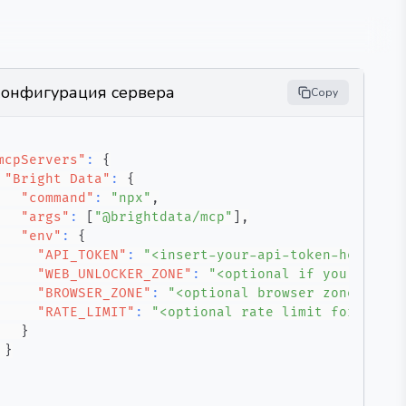
онфигурация сервера
Copy
mcpServers"
:
{
"Bright Data"
:
{
"command"
:
"npx"
,
"args"
:
[
"@brightdata/mcp"
]
,
"env"
:
{
"API_TOKEN"
:
"<insert-your-api-token-here>"
,
"WEB_UNLOCKER_ZONE"
:
"<optional if you want t
"BROWSER_ZONE"
:
"<optional browser zone name,
"RATE_LIMIT"
:
"<optional rate limit format: l
}
}