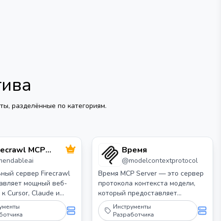
тива
ты, разделённые по категориям.
recrawl MCP
Время
mendableai
@
modelcontextprotocol
ервер
ый сервер Firecrawl
Время MCP Server — это сервер
бавляет мощный веб-
протокола контекста модели,
к Cursor, Claude и
который предоставляет
гим клиентам LLM.
возможности преобразования
ументы
Инструменты
времени и часовых поясов. Он
ботчика
Разработчика