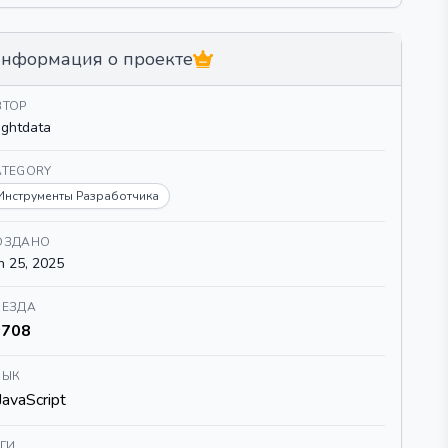
нформация о проекте
ВТОР
ightdata
ATEGORY
Инструменты Разработчика
ОЗДАНО
n 25, 2025
ВЕЗДА
708
ЗЫК
JavaScript
ЕГИ