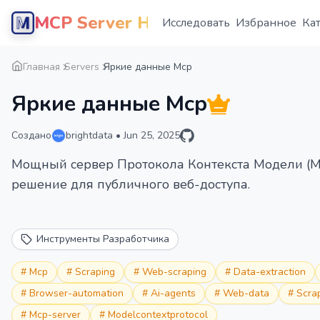
MCP Server Hub
Исследовать
Избранное
Ка
Главная
Servers
Яркие данные Mcp
Яркие данные Mcp
Создано
brightdata
•
Jun 25, 2025
Мощный сервер Протокола Контекста Модели (M
решение для публичного веб-доступа.
Инструменты Разработчика
#
Mcp
#
Scraping
#
Web-scraping
#
Data-extraction
#
Browser-automation
#
Ai-agents
#
Web-data
#
Scra
#
Mcp-server
#
Modelcontextprotocol