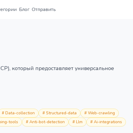
тегории
Блог
Отправить
Обзор
Деталь
Альтернатива
CP), который предоставляет универсальное
#
Data-collection
#
Structured-data
#
Web-crawling
ping-tools
#
Anti-bot-detection
#
Llm
#
Ai-integrations