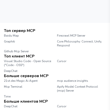
Топ сервер MCP
Baidu Map
Firecrawl MCP Server
Graphiti
Core Philosophy: Connect, Unify,
Respond
Github Mcp Server
Топ клиент MCP
Visual Studio Code - Open Source
Cursor
("Code - OSS")
DeepChat
Больше серверов MCP
21st.dev Magic Ai Agent
mcp audience insights
Mcp Terminal
Apify Model Context Protocol
(mcp) Server
Time
Больше клиентов MCP
DeepChat
Cursor