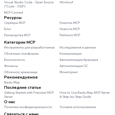
Visual Studio Code - Open Source
Windsurf
("Code - OSS")
MCP Connect
Ресурсы
Серверы MCP
Клиенты MCP
Блог
Новости MCP
Руководства MCP
Рейтинги MCP
Категории MCP
Инструменты для разработчиков
Исследования и данные
Облачные платформы
Коммуникации
Безопасность
Автоматизация браузера
Финансы
Автоматизация ОС
Облачное хранилище
Мониторинг
Рекомендуемое
Baidu Map
Последние статьи
Getting Started with Firecrawl MCP
How to Use Baidu Map MCP Server:
Server
A Step-by-Step Guide
О нас
Политика конфиденциальности
Условия использования
Связаться с нами