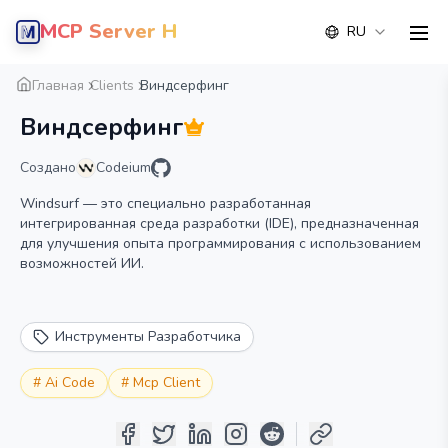
MCP Server Hub
RU
men
Обзор
Деталь
Альтернатива
Главная
Clients
Виндсерфинг
Виндсерфинг
Создано
Codeium
Windsurf — это специально разработанная
интегрированная среда разработки (IDE), предназначенная
для улучшения опыта программирования с использованием
возможностей ИИ.
Инструменты Разработчика
#
Ai Code
#
Mcp Client