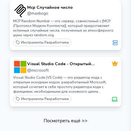
Mcp Случайное число
@
maxbogo
MCP Random Number — это сервер, совместимый с [MCP
(Протокол Модели Контекста)], который предоставляет
истинные случайные числа, полученные из атмосферного
шума через random.org.
Инструменты Разработчика
Visual Studio Code - Открытый
исходный код ("Code - OSS")
@
microsoft
Visual Studio Code (VS Code) — это редактор кода с
открытым исходным кодом, разработанный Microsoft,
который сочетает в себе простоту редактора кода с
функциями, необходимыми для основного цикла
редактирования-сборки-отладки.
Инструменты Разработчика
Посмотреть ещё
>>