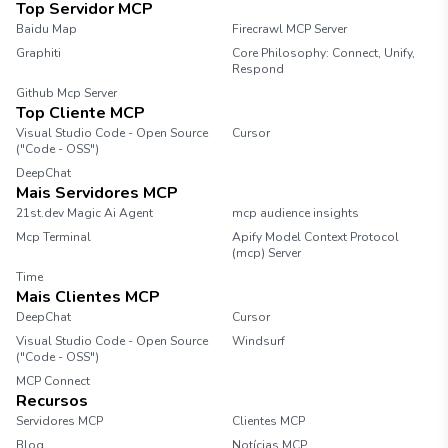
Top Servidor MCP
Baidu Map
Firecrawl MCP Server
Graphiti
Core Philosophy: Connect, Unify,
Respond
Github Mcp Server
Top Cliente MCP
Visual Studio Code - Open Source
Cursor
("Code - OSS")
DeepChat
Mais Servidores MCP
21st.dev Magic Ai Agent
mcp audience insights
Mcp Terminal
Apify Model Context Protocol
(mcp) Server
Time
Mais Clientes MCP
DeepChat
Cursor
Visual Studio Code - Open Source
Windsurf
("Code - OSS")
MCP Connect
Recursos
Servidores MCP
Clientes MCP
Blog
Notícias MCP