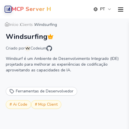
MCP Server Hub
PT
men
Visão geral
Detalhe
Alternativa
Início
Clients
Windsurfing
Windsurfing
Criado por
Codeium
Windsurf é um Ambiente de Desenvolvimento Integrado (IDE)
projetado para melhorar as experiências de codificação
aproveitando as capacidades de IA.
Ferramentas de Desenvolvedor
#
Ai Code
#
Mcp Client