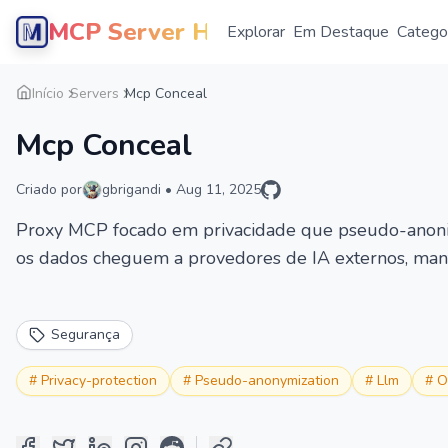
MCP Server Hub
Explorar
Em Destaque
Catego
Início
Servers
Mcp Conceal
Mcp Conceal
Criado por
gbrigandi
•
Aug 11, 2025
Proxy MCP focado em privacidade que pseudo-anonim
os dados cheguem a provedores de IA externos, mant
Segurança
#
Privacy-protection
#
Pseudo-anonymization
#
Llm
#
O