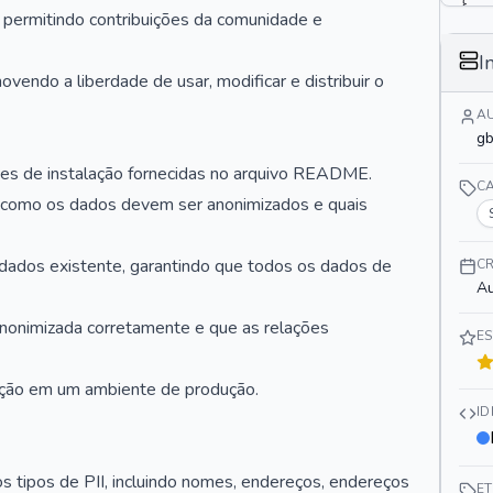
}
 permitindo contribuições da comunidade e
I
ovendo a liberdade de usar, modificar e distribuir o
A
gb
uções de instalação fornecidas no arquivo README.
C
ir como os dados devem ser anonimizados e quais
 dados existente, garantindo que todos os dados de
C
Au
 anonimizada corretamente e que as relações
E
lução em um ambiente de produção.
I
s tipos de PII, incluindo nomes, endereços, endereços
E