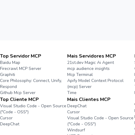
Top Servidor MCP
Mais Servidores MCP
Baidu Map
21st.dev Magic Ai Agent
Firecrawl MCP Server
mcp audience insights
Graphiti
Mcp Terminal
Core Philosophy: Connect, Unify,
Apify Model Context Protocol
Respond
(mcp) Server
Github Mcp Server
Time
Top Cliente MCP
Mais Clientes MCP
Visual Studio Code - Open Source
DeepChat
("Code - OSS")
Cursor
Cursor
Visual Studio Code - Open Source
DeepChat
("Code - OSS")
Windsurf