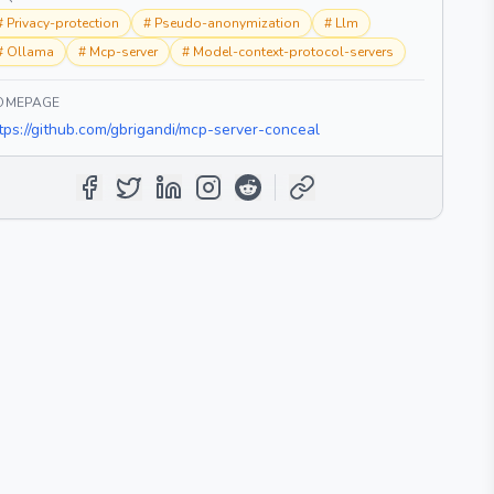
#
Privacy-protection
#
Pseudo-anonymization
#
Llm
#
Ollama
#
Mcp-server
#
Model-context-protocol-servers
OMEPAGE
tps://github.com/gbrigandi/mcp-server-conceal