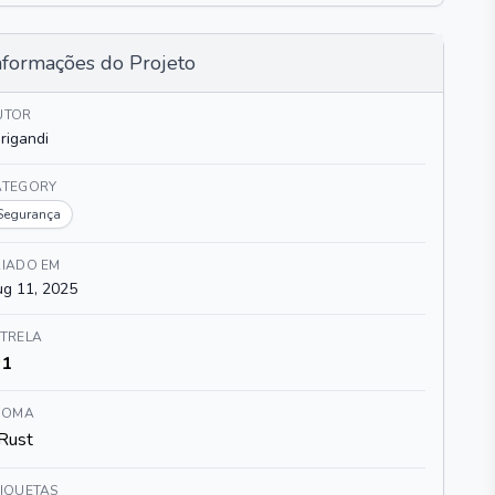
nformações do Projeto
UTOR
rigandi
ATEGORY
Segurança
RIADO EM
g 11, 2025
STRELA
1
DIOMA
Rust
TIQUETAS