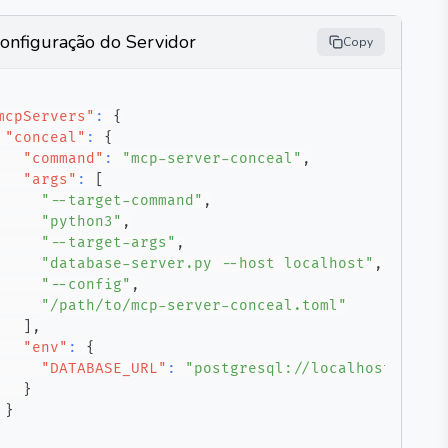
onfiguração do Servidor
Copy
mcpServers"
:
{
"conceal"
:
{
"command"
:
"mcp-server-conceal"
,
"args"
:
[
"--target-command"
,
"python3"
,
"--target-args"
,
"database-server.py --host localhost"
,
"--config"
,
"/path/to/mcp-server-conceal.toml"
]
,
"env"
:
{
"DATABASE_URL"
:
"postgresql://localhost/mydb"
}
}