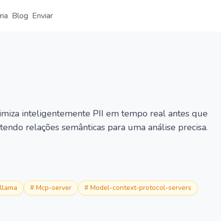
ria
Blog
Enviar
Visão geral
Detalhe
Alternativa
iza inteligentemente PII em tempo real antes que
endo relações semânticas para uma análise precisa.
llama
#
Mcp-server
#
Model-context-protocol-servers