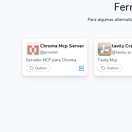
Fer
Para algumas alternati
Chroma Mcp Server
tavily C
@
privetin
@
tavily-ai
Servidor MCP para Chroma
Tavily Mcp
Outros
Outros