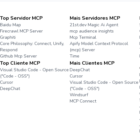
Top Servidor MCP
Mais Servidores MCP
Baidu Map
21st.dev Magic Ai Agent
Firecrawl MCP Server
mcp audience insights
Graphiti
Mcp Terminal
Core Philosophy: Connect, Unify,
Apify Model Context Protocol
Respond
(mcp) Server
Github Mcp Server
Time
Top Cliente MCP
Mais Clientes MCP
Visual Studio Code - Open Source
DeepChat
("Code - OSS")
Cursor
Cursor
Visual Studio Code - Open Source
DeepChat
("Code - OSS")
Windsurf
MCP Connect