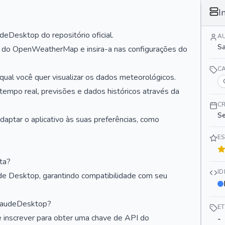
I
deDesktop do repositório oficial.
A
Sa
 do OpenWeatherMap e insira-a nas configurações do
C
a qual você quer visualizar os dados meteorológicos.
empo real, previsões e dados históricos através da
C
Se
daptar o aplicativo às suas preferências, como
E
ta?
I
 Desktop, garantindo compatibilidade com seu
ClaudeDesktop?
E
se inscrever para obter uma chave de API do
-