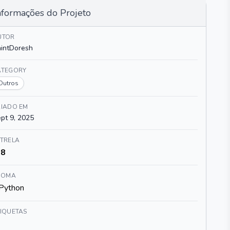
nformações do Projeto
UTOR
intDoresh
ATEGORY
Outros
RIADO EM
pt 9, 2025
STRELA
8
DIOMA
Python
TIQUETAS