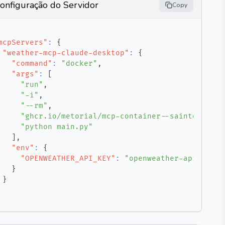
onfiguração do Servidor
Copy
mcpServers"
:
{
"weather-mcp-claude-desktop"
:
{
"command"
:
"docker"
,
"args"
:
[
"run"
,
"-i"
,
"--rm"
,
"ghcr.io/metorial/mcp-container--saintdoresh-
"python main.py"
]
,
"env"
:
{
"OPENWEATHER_API_KEY"
:
"openweather-api-key"
}
}