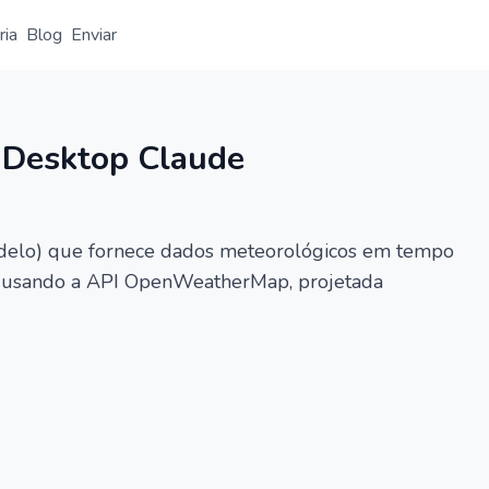
ria
Blog
Enviar
Visão geral
Detalhe
Alternativa
 Desktop Claude
delo) que fornece dados meteorológicos em tempo
ima usando a API OpenWeatherMap, projetada