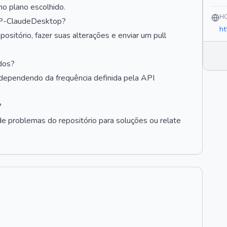
o plano escolhido.
H
CP-ClaudeDesktop?
ht
ositório, fazer suas alterações e enviar um pull
dos?
dependendo da frequência definida pela API
?
de problemas do repositório para soluções ou relate