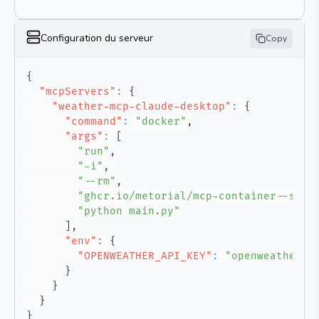
Configuration du serveur
Copy
{
"mcpServers"
:
{
"weather-mcp-claude-desktop"
:
{
"command"
:
"docker"
,
"args"
:
[
"run"
,
"-i"
,
"--rm"
,
"ghcr.io/metorial/mcp-container--sain
"python main.py"
]
,
"env"
:
{
"OPENWEATHER_API_KEY"
:
"openweather-a
}
}
}
}