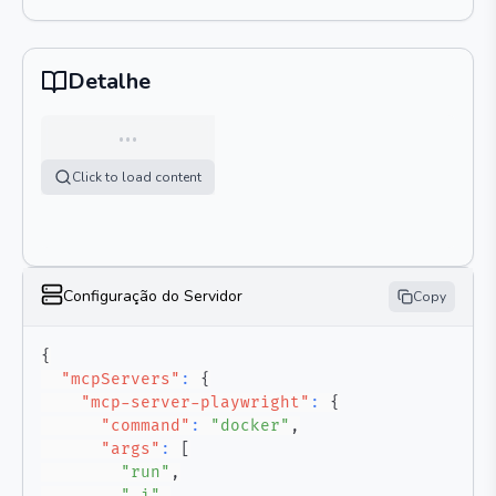
Detalhe
…
Click to load content
Configuração do Servidor
Copy
{
"mcpServers"
:
{
"mcp-server-playwright"
:
{
"command"
:
"docker"
,
"args"
:
[
"run"
,
"-i"
,