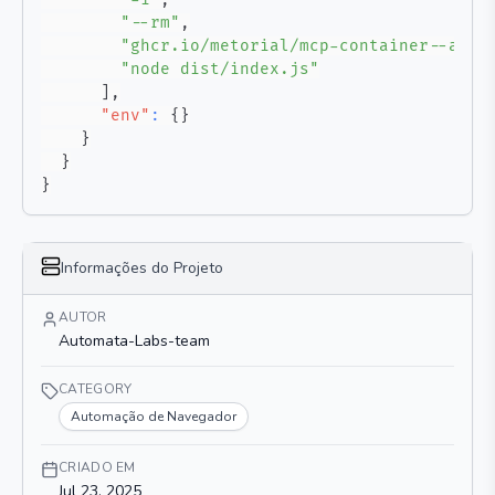
"--rm"
,
"ghcr.io/metorial/mcp-container--auto
"node dist/index.js"
]
,
"env"
:
{
}
}
}
}
Informações do Projeto
AUTOR
Automata-Labs-team
CATEGORY
Automação de Navegador
CRIADO EM
Jul 23, 2025