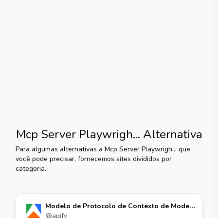
Mcp Server Playwrigh...
Alternativa
Para algumas alternativas a
Mcp Server Playwrigh...
que
você pode precisar, fornecemos sites divididos por
categoria.
Modelo de Protocolo de Contexto de Modelo
(mcp) Servidor Para O Ator do Navegador
@
apify