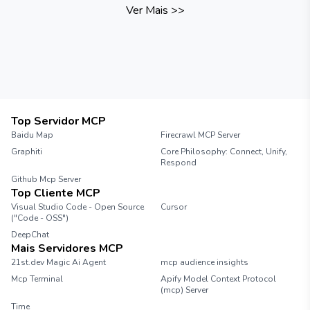
Ver Mais
>>
Top Servidor MCP
Baidu Map
Firecrawl MCP Server
Graphiti
Core Philosophy: Connect, Unify,
Respond
Github Mcp Server
Top Cliente MCP
Visual Studio Code - Open Source
Cursor
("Code - OSS")
DeepChat
Mais Servidores MCP
21st.dev Magic Ai Agent
mcp audience insights
Mcp Terminal
Apify Model Context Protocol
(mcp) Server
Time