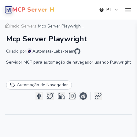
MCP Server Hub
PT
men
Visão geral
Detalhe
Alternativa
Início
Servers
Mcp Server Playwrigh...
Mcp Server Playwright
Criado por
Automata-Labs-team
Servidor MCP para automação de navegador usando Playwright
Automação de Navegador