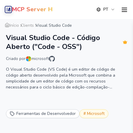
MCP Server Hub
PT
men
Visão geral
Detalhe
Alternativa
Início
Clients
Visual Studio Code
Visual Studio Code - Código
Aberto ("Code - OSS")
Criado por
microsoft
O Visual Studio Code (VS Code) é um editor de código de
código aberto desenvolvido pela Microsoft que combina a
simplicidade de um editor de código com os recursos
necessários para o ciclo básico de edição-compilação-
debbuging.
Ferramentas de Desenvolvedor
#
Microsoft