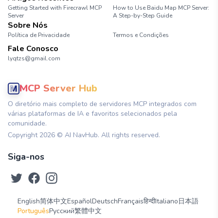
Getting Started with Firecrawl MCP
How to Use Baidu Map MCP Server:
Server
A Step-by-Step Guide
Sobre Nós
Política de Privacidade
Termos e Condições
Fale Conosco
lyqtzs@gmail.com
MCP Server Hub
O diretório mais completo de servidores MCP integrados com
várias plataformas de IA e favoritos selecionados pela
comunidade.
Copyright
2026
© AI NavHub. All rights reserved.
Siga-nos
English
简体中文
Español
Deutsch
Français
हिन्दी
Italiano
日本語
Português
Русский
繁體中文