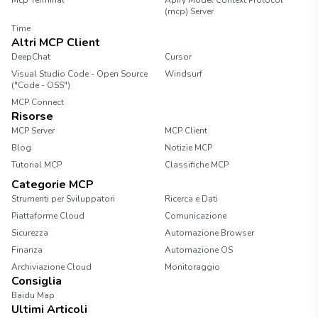
Mcp Terminal
Apify Model Context Protocol
(mcp) Server
Time
Altri MCP Client
DeepChat
Cursor
Visual Studio Code - Open Source
Windsurf
("Code - OSS")
MCP Connect
Risorse
MCP Server
MCP Client
Blog
Notizie MCP
Tutorial MCP
Classifiche MCP
Categorie MCP
Strumenti per Sviluppatori
Ricerca e Dati
Piattaforme Cloud
Comunicazione
Sicurezza
Automazione Browser
Finanza
Automazione OS
Archiviazione Cloud
Monitoraggio
Consiglia
Baidu Map
Ultimi Articoli