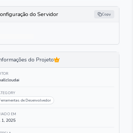
onfiguração do Servidor
Copy
nformações do Projeto
UTOR
allcloudai
ATEGORY
Ferramentas de Desenvolvedor
RIADO EM
l 1, 2025