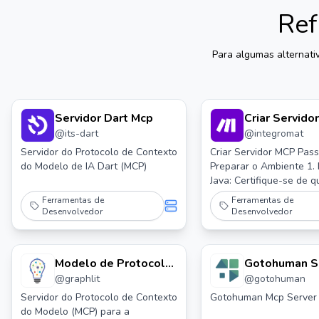
Ref
Para algumas alternati
Servidor Dart Mcp
Criar Servido
@
its-dart
@
integromat
(legado) Passo 1:
Baixar o Softw
Servidor do Protocolo de Contexto
Criar Servidor MCP Passo 1:
do Modelo de IA Dart (MCP)
Preparar o Ambiente 1. Instalar
Acesse o site
Java: Certifique-se de 
do MCP. 2. Ba
tem o Java instalado. V
Ferramentas de
Ferramentas de
versão mais 
baixar a versão mais re
Desenvolvedor
Desenvolvedor
do servidor l
[site oficial do Java]
Passo 2: Inst
(https://www.java.com/). 2. Baix
MCP: Vá para o [site d
Servidor 1. Extraia os
Modelo de Protocolo
Gotohuman S
(http://mcp.ocean-labs.d
arquivos bai
@
graphlit
@
gotohuman
de Contexto de
Mcp
a versão mais recente 
para uma pas
Passo 2: Configurar o MC
Modelo (mcp)
Servidor do Protocolo de Contexto
Gotohuman Mcp Server
sua escolha. 
Extrair o MCP: Extraia o
do Modelo (MCP) para a
Servidor Para