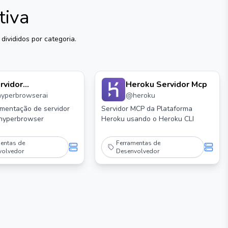
tiva
divididos por categoria.
rvidor
Heroku Servidor Mcp
hyperbrowserai
@
heroku
perbrowser Mcp
mentação de servidor
Servidor MCP da Plataforma
hyperbrowser
Heroku usando o Heroku CLI
entas de
Ferramentas de
volvedor
Desenvolvedor