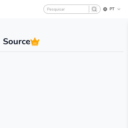
PT
search
 Source