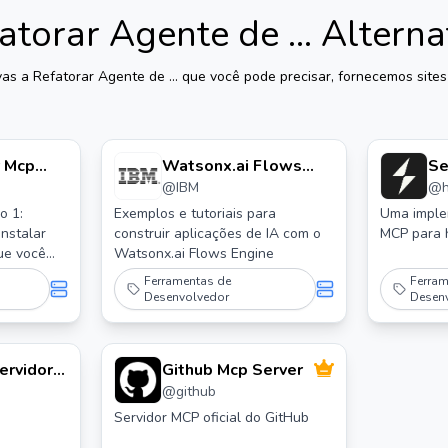
atorar Agente de ...
Alterna
vas a
Refatorar Agente de ...
que você pode precisar, fornecemos sites 
r Mcp
Watsonx.ai Flows
Se
@
IBM
@
Engine
Hy
are 1.
Exemplos e tutoriais para
Uma imple
construir aplicações de IA com o
MCP para 
 oficial
que você
Watsonx.ai Flows Engine
ixe a
ocê pode
Ferramentas de
Ferram
recente
cente do
Desenvolvedor
Desen
egado.
alar o
ar
o MCP]
ervidor
Github Mcp Server
e/) e baixe
xados
@
github
do MCP.
ta de
P 1.
Servidor MCP oficial do GitHub
2. Abra o
 arquivo