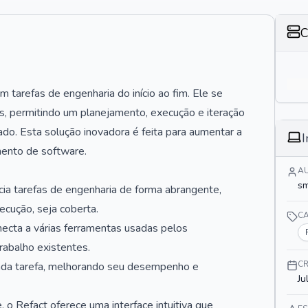
C
 tarefas de engenharia do início ao fim. Ele se
, permitindo um planejamento, execução e iteração
do. Esta solução inovadora é feita para aumentar a
I
mento de software.
A
sm
ia tarefas de engenharia de forma abrangente,
ecução, seja coberta.
C
ecta a várias ferramentas usadas pelos
rabalho existentes.
C
cada tarefa, melhorando seu desempenho e
Ju
 o Refact oferece uma interface intuitiva que