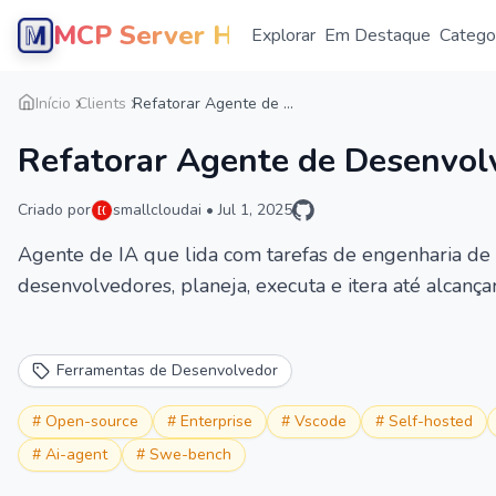
MCP Server Hub
Explorar
Em Destaque
Catego
Início
Clients
Refatorar Agente de ...
Refatorar Agente de Desenvol
Criado por
smallcloudai
•
Jul 1, 2025
Agente de IA que lida com tarefas de engenharia de 
desenvolvedores, planeja, executa e itera até alcan
Ferramentas de Desenvolvedor
#
Open-source
#
Enterprise
#
Vscode
#
Self-hosted
#
Ai-agent
#
Swe-bench