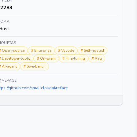
STRELA
2283
DIOMA
Rust
TIQUETAS
#
Open-source
#
Enterprise
#
Vscode
#
Self-hosted
#
Developer-tools
#
On-prem
#
Fine-tuning
#
Rag
#
Ai-agent
#
Swe-bench
OMEPAGE
tps://github.com/smallcloudai/refact