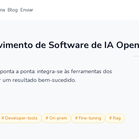
ria
Blog
Enviar
Visão geral
Detalhe
Alternativa
vimento de Software de IA Open
ponta a ponta: integra-se às ferramentas dos
çar um resultado bem-sucedido.
#
Developer-tools
#
On-prem
#
Fine-tuning
#
Rag