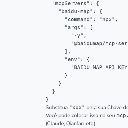
  "mcpServers": {

    "baidu-map": {

      "command": "npx",

      "args": [

        "-y",

        "@baidumap/mcp-ser
      ],

      "env": {

        "BAIDU_MAP_API_KEY
      }

    }

  }

Substitua
pela sua Chave de
"xxx"
Você pode colocar isso no seu
mcp
(Claude, Qianfan, etc.).