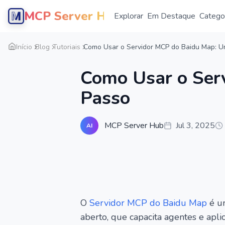
MCP Server Hub
Explorar
Em Destaque
Catego
Início
Blog
Tutoriais
Como Usar o Servidor MCP do Baidu Map: U
Como Usar o Ser
Passo
MCP Server Hub
Jul 3, 2025
AI
O
Servidor MCP do Baidu Map
é um
aberto, que capacita agentes e apl