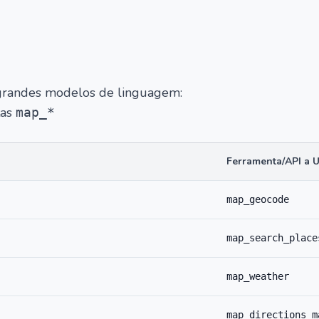
m grandes modelos de linguagem:
tas
map_*
Ferramenta/API a 
map_geocode
map_search_place
map_weather
map_directions_m