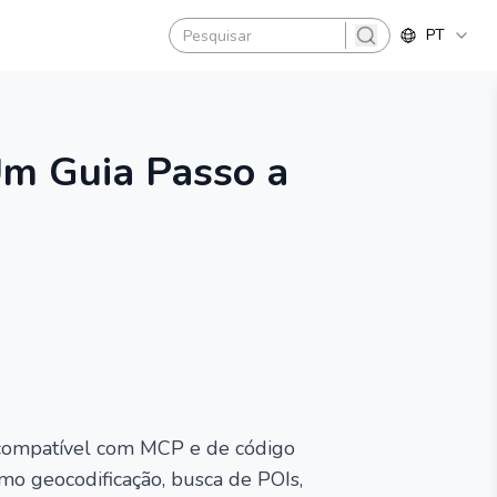
PT
search
Um Guia Passo a
 compatível com MCP e de código
omo geocodificação, busca de POIs,