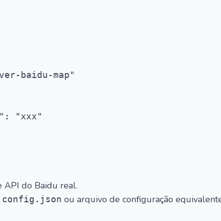
ver-baidu-map"

": "xxx"

 API do Baidu real.
ou arquivo de configuração equivalent
.config.json