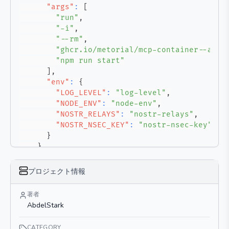
"args"
:
[
"run"
,
"-i"
,
"--rm"
,
"ghcr.io/metorial/mcp-container--abde
"npm run start"
]
,
"env"
:
{
"LOG_LEVEL"
:
"log-level"
,
"NODE_ENV"
:
"node-env"
,
"NOSTR_RELAYS"
:
"nostr-relays"
,
"NOSTR_NSEC_KEY"
:
"nostr-nsec-key"
}
}
}
}
プロジェクト情報
著者
AbdelStark
CATEGORY