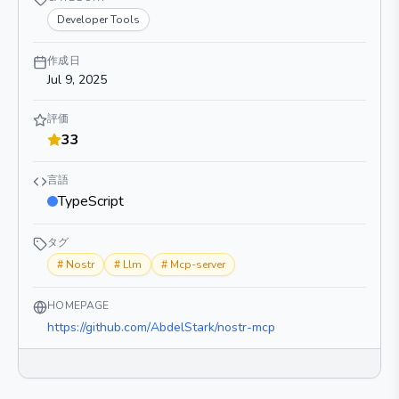
Developer Tools
作成日
Jul 9, 2025
評価
33
言語
TypeScript
タグ
#
Nostr
#
Llm
#
Mcp-server
HOMEPAGE
https://github.com/AbdelStark/nostr-mcp