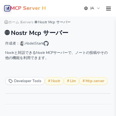
MCP Server Hub
JA
men
概要
詳細
代替案
ホーム
Servers
🌐 Nostr Mcp サーバー
🌐 Nostr Mcp サーバー
作成者：
AbdelStark
Nostrと対話できるNostr MCPサーバーで、ノートの投稿やその
他の機能を利用できます。
Developer Tools
#
Nostr
#
Llm
#
Mcp-server