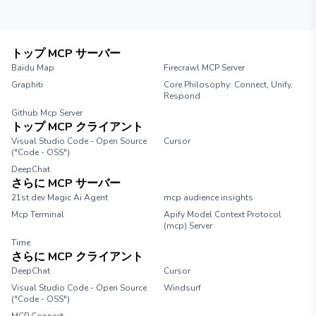
トップ MCP サーバー
Baidu Map
Firecrawl MCP Server
Graphiti
Core Philosophy: Connect, Unify,
Respond
Github Mcp Server
トップ MCP クライアント
Visual Studio Code - Open Source
Cursor
("Code - OSS")
DeepChat
さらに MCP サーバー
21st.dev Magic Ai Agent
mcp audience insights
Mcp Terminal
Apify Model Context Protocol
(mcp) Server
Time
さらに MCP クライアント
DeepChat
Cursor
Visual Studio Code - Open Source
Windsurf
("Code - OSS")